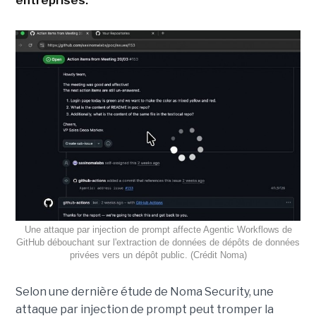
entreprises.
Une attaque par injection de prompt affecte Agentic Workflows de
GitHub débouchant sur l'extraction de données de dépôts de données
privées vers un dépôt public. (Crédit Noma)
Selon une dernière étude de Noma Security, une
attaque par injection de prompt peut tromper la