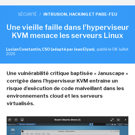
SÉCURITÉ
/
INTRUSION, HACKING ET PARE-FEU
Une vieille faille dans l'hyperviseur
KVM menace les serveurs Linux
Lucian Constantin, CSO (adapté par Jean Elyan)
,
publié le 08 Juillet
2026
Une vulnérabilité critique baptisée « Januscape »
corrigée dans l'hyperviseur KVM entraîne un
risque d'exécution de code malveillant dans les
environnements cloud et les serveurs
virtualisés.