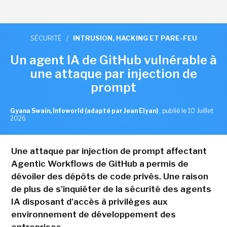
SÉCURITÉ
/
INTRUSION, HACKING ET PARE-FEU
Un agent IA de GitHub vulnérable à
une attaque par injection de
prompt
Gyana Swain, Infoworld (adapté par Jean Elyan)
,
publié le 10 Juillet
2026
Une attaque par injection de prompt affectant
Agentic Workflows de GitHub a permis de
dévoiler des dépôts de code privés. Une raison
de plus de s'inquiéter de la sécurité des agents
IA disposant d'accès à privilèges aux
environnement de développement des