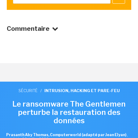
Commentaire
SÉCURITÉ
/
INTRUSION, HACKING ET PARE-FEU
Le ransomware The Gentlemen
perturbe la restauration des
données
Prasanth Aby Thomas, Computerworld (adapté par Jean Elyan)
,