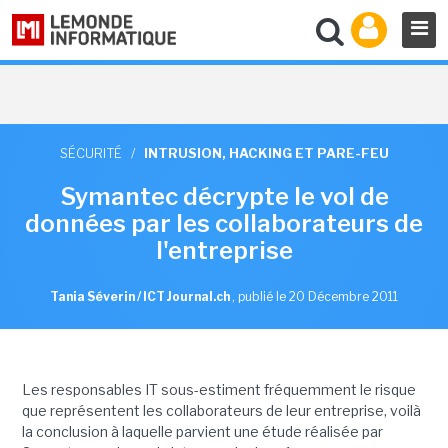
SÉCURITÉ
/
INTRUSION, HACKING ET PARE-FEU
Symantec décrypte le vol de
données par les collaborateurs de
l'entreprise
Tania Séverin / ICT Journal.ch
,
publié le 20 Décembre 2011
Les responsables IT sous-estiment fréquemment le risque
que représentent les collaborateurs de leur entreprise, voilà
la conclusion à laquelle parvient une étude réalisée par