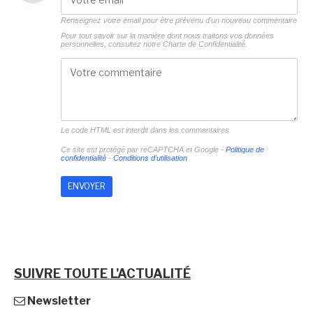
Renseignez votre email pour être prévenu d'un nouveau commentaire
Pour tout savoir sur la manière dont nous traitons vos données
personnelles, consultez notre
Charte de Confidentialité.
Le code HTML est interdit dans les commentaires
Ce site est protégé par reCAPTCHA et Google -
Politique de
confidentialité
-
Conditions d'utilisation
SUIVRE TOUTE L'ACTUALITÉ
Newsletter