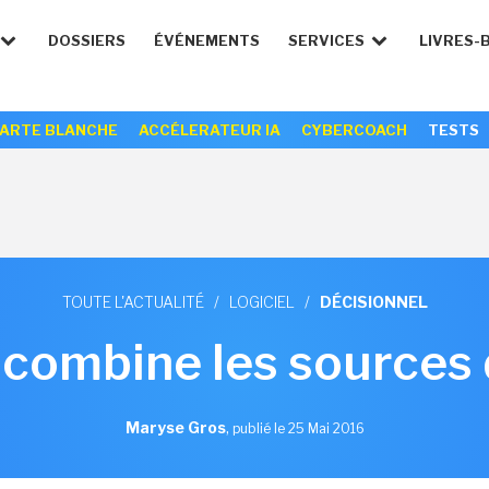
DOSSIERS
ÉVÉNEMENTS
SERVICES
LIVRES-
ARTE BLANCHE
ACCÉLERATEUR IA
CYBERCOACH
TESTS
TOUTE L'ACTUALITÉ
/
LOGICIEL
/
DÉCISIONNEL
 combine les sources
Maryse Gros
,
publié le 25 Mai 2016