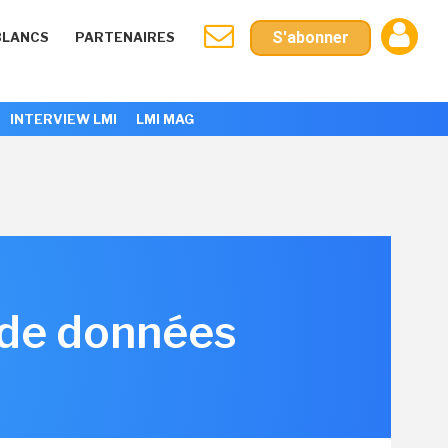
S'abonner
BLANCS
PARTENAIRES
INTERVIEW LMI
LMI MAG
 de données