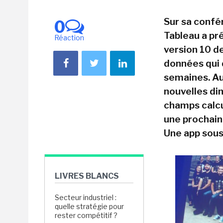
Sur sa confér
0
Tableau a pr
Réaction
version 10 de
données qui d
semaines. Au
nouvelles dim
champs calcu
une prochain
Une app sous
LIVRES BLANCS
Secteur industriel :
quelle stratégie pour
rester compétitif ?