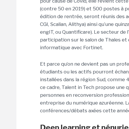
pour cause de Covid, elle revient cett
(contre 50 en 2019) et 500 postes à po
édition de rentrée, seront réunis des 
CGI, Scalian, Alithya) ainsi qu’une qui
engIT, ou Quantificare). Le secteur de
participation sur le salon de Thales et
informatique avec Fortinet.
Et parce qu’on ne devient pas un profe
étudiants ou les actifs pourront écha
installées dans la région Sud, comme 42,
ce cadre, Talent in Tech propose une q
personnes en reconversion professionn
entreprise du numérique azuréenne. L
conférences/débats axées cette année su
Deep learning et pénuri