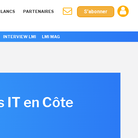
S'abonner
BLANCS
PARTENAIRES
INTERVIEW LMI
LMI MAG
s IT en Côte