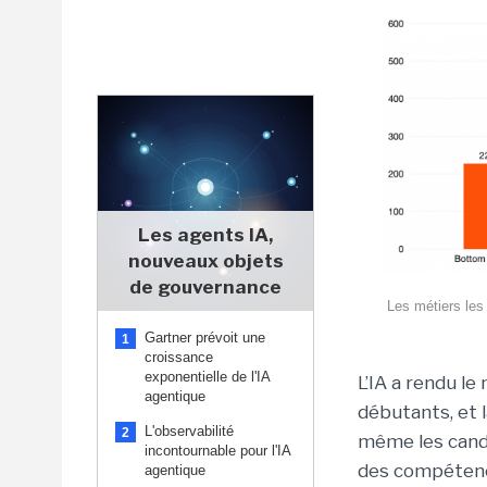
Les agents IA,
nouveaux objets
de gouvernance
Les métiers les
Gartner prévoit une
1
croissance
exponentielle de l'IA
L’IA a rendu le 
agentique
débutants, et l
L'observabilité
2
même les candi
incontournable pour l'IA
des compétence
agentique