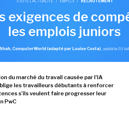
TOUTE L'ACTUALITÉ
/
EMPLOI
/
RECRUTEMENT
les exigences de com
les emplois juniors
hah, ComputerWorld (adapté par Louise Costa)
,
publié le 03 Jui
on du marché du travail causée par l'IA
blige les travailleurs débutants à renforcer
ences s'ils veulent faire progresser leur
on PwC