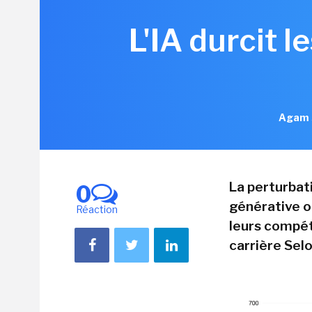
L'IA durcit 
Agam S
La perturbati
0
générative o
Réaction
leurs compét
carrière Sel