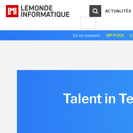
ACTUALITÉS
En ce moment :
HP POLY
C
Talent in T