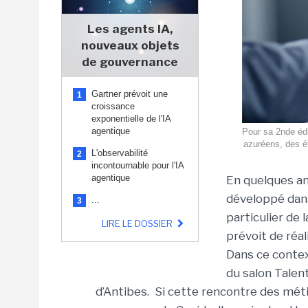
Les agents IA,
nouveaux objets
de gouvernance
Gartner prévoit une
1
croissance
exponentielle de l'IA
agentique
Pour sa 2nde édi
azuréens, des ét
L'observabilité
2
incontournable pour l'IA
agentique
En quelques an
développé dans
...
3
particulier de 
LIRE LE DOSSIER
prévoit de réa
Dans ce contex
du salon Talent
d’Antibes. Si cette rencontre des métie