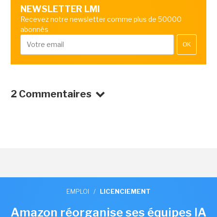
NEWSLETTER LMI
Recevez notre newsletter comme plus de 50000
abonnés
OK
2 Commentaires
EMPLOI
/
LICENCIEMENT
Amazon réorganise ses équipes IA