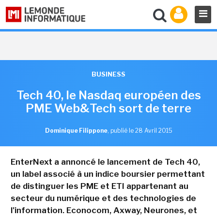
BUSINESS
Tech 40, le Nasdaq européen des
PME Web&Tech sort de terre
Dominique Filippone
,
publié le 28 Avril 2015
EnterNext a annoncé le lancement de Tech 40,
un label associé à un indice boursier permettant
de distinguer les PME et ETI appartenant au
secteur du numérique et des technologies de
l'information. Econocom, Axway, Neurones, et