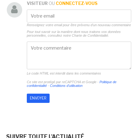
VISITEUR
OU
CONNECTEZ-VOUS
Renseignez votre email pour être prévenu d'un nouveau commentaire
Pour tout savoir sur la manière dont nous traitons vos données
personnelles, consultez notre
Charte de Confidentialité.
Le code HTML est interdit dans les commentaires
Ce site est protégé par reCAPTCHA et Google -
Politique de
confidentialité
-
Conditions d'utilisation
SUIVRE TOUTE L'ACTUALITÉ