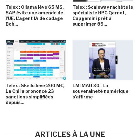
Telex : Ollama lève 65 M$,
Telex : Scaleway rachète le
SAP évite une amende de
spécialiste HPC Qarnot,
l'UE, L'agent IA de codage
Capgemini prêt à
Bob...
supprimer 85...
Telex : Skello lève 200 M€,
LMI MAG 30 : La
La Cnil a prononcé 23
souveraineté numérique
sanctions simplifiées
s'affirme
depuis...
ARTICLES À LA UNE