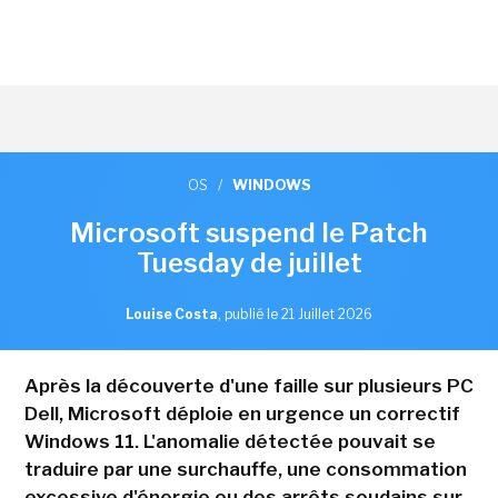
OS
/
WINDOWS
Microsoft suspend le Patch
Tuesday de juillet
Louise Costa
,
publié le 21 Juillet 2026
Après la découverte d'une faille sur plusieurs PC
Dell, Microsoft déploie en urgence un correctif
Windows 11. L'anomalie détectée pouvait se
traduire par une surchauffe, une consommation
excessive d'énergie ou des arrêts soudains sur