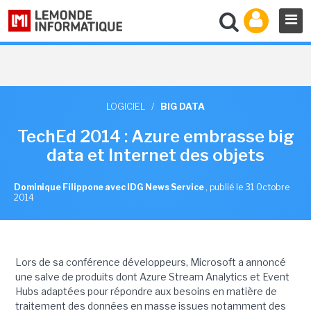
LOGICIEL
/
BIG DATA
TechEd 2014 : Azure embrasse big
data et Internet des objets
Dominique Filippone avec IDG News Service
,
publié le 31 Octobre
2014
Lors de sa conférence développeurs, Microsoft a annoncé
une salve de produits dont Azure Stream Analytics et Event
Hubs adaptées pour répondre aux besoins en matière de
traitement des données en masse issues notamment des