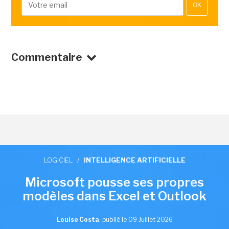
OK
Commentaire
LOGICIEL
/
INTELLIGENCE ARTIFICIELLE
Microsoft pousse ses propres
modèles dans Excel et Outlook
Louise Costa
,
publié le 09 Juillet 2026