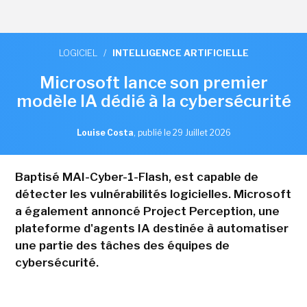
LOGICIEL
/
INTELLIGENCE ARTIFICIELLE
Microsoft lance son premier
modèle IA dédié à la cybersécurité
Louise Costa
,
publié le 29 Juillet 2026
Baptisé MAI-Cyber-1-Flash, est capable de
détecter les vulnérabilités logicielles. Microsoft
a également annoncé Project Perception, une
plateforme d'agents IA destinée à automatiser
une partie des tâches des équipes de
cybersécurité.