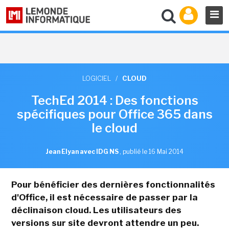
LOGICIEL
/
CLOUD
TechEd 2014 : Des fonctions
spécifiques pour Office 365 dans
le cloud
Jean Elyan avec IDG NS
,
publié le 16 Mai 2014
Pour bénéficier des dernières fonctionnalités
d'Office, il est nécessaire de passer par la
déclinaison cloud. Les utilisateurs des
versions sur site devront attendre un peu.