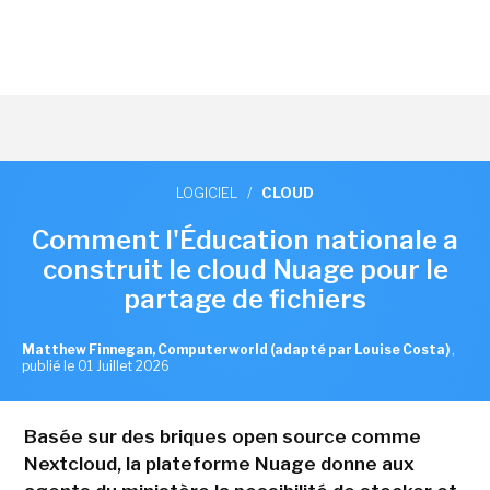
LOGICIEL
/
CLOUD
Comment l'Éducation nationale a
construit le cloud Nuage pour le
partage de fichiers
Matthew Finnegan, Computerworld (adapté par Louise Costa)
,
publié le 01 Juillet 2026
Basée sur des briques open source comme
Nextcloud, la plateforme Nuage donne aux