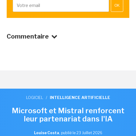
OK
Commentaire
LOGICIEL
/
INTELLIGENCE ARTIFICIELLE
Microsoft et Mistral renforcent
leur partenariat dans l'IA
Louise Costa
,
publié le 23 Juillet 2026