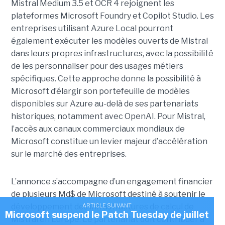
Mistral Medium 3.5 et OCR 4 rejoignent les
plateformes Microsoft Foundry et Copilot Studio. Les
entreprises utilisant Azure Local pourront
également exécuter les modèles ouverts de Mistral
dans leurs propres infrastructures, avec la possibilité
de les personnaliser pour des usages métiers
spécifiques.
Cette approche donne la possibilité à
Microsoft d’élargir son portefeuille de modèles
disponibles sur Azure au-delà de ses partenariats
historiques, notamment avec OpenAI. Pour Mistral,
l’accès aux canaux commerciaux mondiaux de
Microsoft constitue un levier majeur d’accélération
sur le marché des entreprises.
L’annonce s’accompagne d’un engagement financier
de plusieurs Md$ de Microsoft destiné à soutenir le
développement des infrastructures de calcul de
ARTICLE SUIVANT
Microsoft suspend le Patch Tuesday de juillet
Mistral en Europe. Le partenariat doit contribuer à