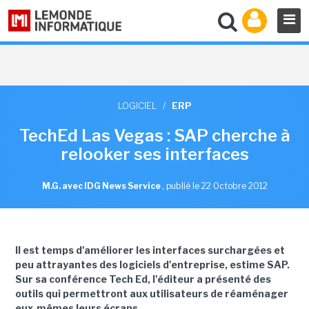
LOGICIEL
/
ERP
TechEd Las Vegas : SAP cherche à
relooker ses interfaces
M.G. avec IDG News Service
,
publié le 22 Octobre 2012
Il est temps d'améliorer les interfaces surchargées et
peu attrayantes des logiciels d'entreprise, estime SAP.
Sur sa conférence Tech Ed, l'éditeur a présenté des
outils qui permettront aux utilisateurs de réaménager
eux-mêmes leurs écrans.