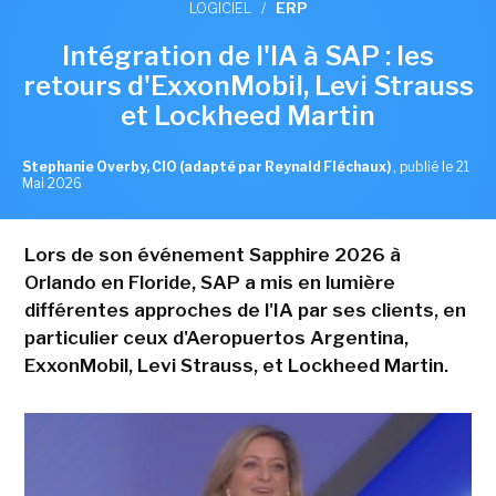
LOGICIEL
/
ERP
Intégration de l'IA à SAP : les
retours d'ExxonMobil, Levi Strauss
et Lockheed Martin
Stephanie Overby, CIO (adapté par Reynald Fléchaux)
,
publié le 21
Mai 2026
Lors de son événement Sapphire 2026 à
Orlando en Floride, SAP a mis en lumière
différentes approches de l'IA par ses clients, en
particulier ceux d'Aeropuertos Argentina,
ExxonMobil, Levi Strauss, et Lockheed Martin.