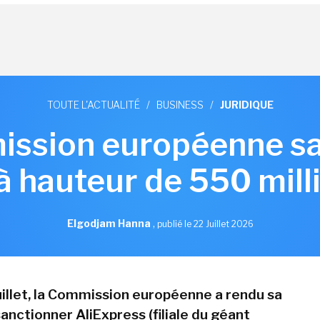
TOUTE L'ACTUALITÉ
/
BUSINESS
/
JURIDIQUE
ssion européenne s
à hauteur de 550 mill
Elgodjam Hanna
,
publié le 22 Juillet 2026
juillet, la Commission européenne a rendu sa
anctionner AliExpress (filiale du géant