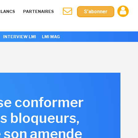
S'abonner
BLANCS
PARTENAIRES
INTERVIEW LMI
LMI MAG
 se conformer
s bloqueurs,
e son amende