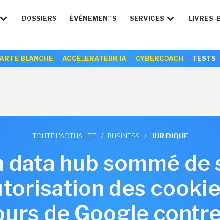
DOSSIERS
ÉVÉNEMENTS
SERVICES
LIVRES-
ARTE BLANCHE
ACCÉLERATEUR IA
CYBERCOACH
TESTS
TOUTE L'ACTUALITÉ
/
BUSINESS
/
JURIDIQUE
th data hub sommé de
torisation des cookie
cours de Google contr