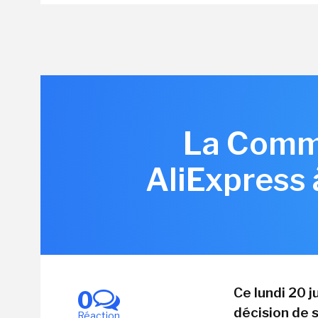
La Commi
AliExpress 
Ce lundi 20 
0
décision de s
Réaction