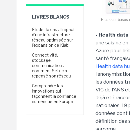
LIVRES BLANCS
Plusieurs bases 
Étude de cas : l'impact
- Health dat
d'une infrastructure
réseau optimisée sur
une saisine en 
l'expansion de Kiabi
Azure pour hé
Connectivité,
santé français
stockage,
communication :
Health data h
comment Setec a
l’anonymisatio
repensé son réseau
les données tr
Comprendre les
VIC de l'ANS e
innovations qui
façonnent la confiance
déjà été racco
numérique en Europe
nationales. 19
données dont l
définition des
sarcome.