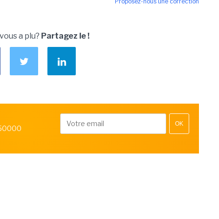
Proposez-nous une correction
 vous a plu?
Partagez le !
OK
 50000