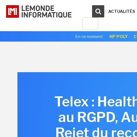
ACTUALITÉS
En ce moment :
HP POLY
C
Telex : Heal
au RGPD, Au
Rejet du re