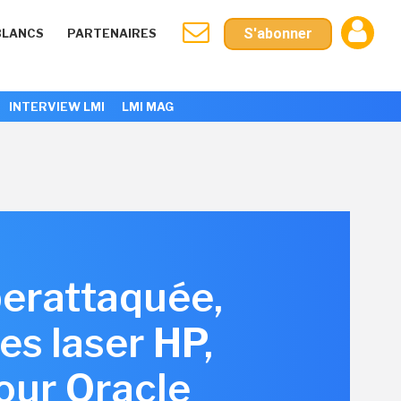
S'abonner
BLANCS
PARTENAIRES
INTERVIEW LMI
LMI MAG
berattaquée,
es laser HP,
pour Oracle