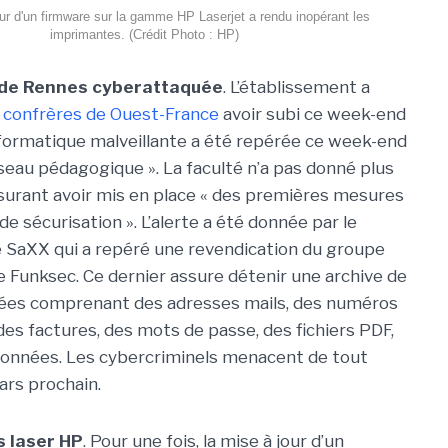
ur d'un firmware sur la gamme HP Laserjet a rendu inopérant les
imprimantes. (Crédit Photo : HP)
é de Rennes cyberattaquée
. L’établissement a
 confrères de Ouest-France
avoir subi ce week-end
nformatique malveillante a été repérée ce week-end
seau pédagogique ». La faculté n’a pas donné plus
ssurant avoir mis en place « des premières mesures
e sécurisation ». L’alerte a été donnée par le
 SaXX qui a repéré une revendication du groupe
Funksec. Ce dernier assure détenir une archive de
ées comprenant des adresses mails, des numéros
des factures, des mots de passe, des fichiers PDF,
données. Les cybercriminels menacent de tout
ars prochain.
s laser HP
. Pour une fois, la mise à jour d’un