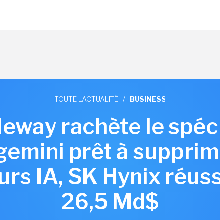
TOUTE L'ACTUALITÉ
/
BUSINESS
aleway rachète le spéc
gemini prêt à supprim
rs IA, SK Hynix réuss
26,5 Md$