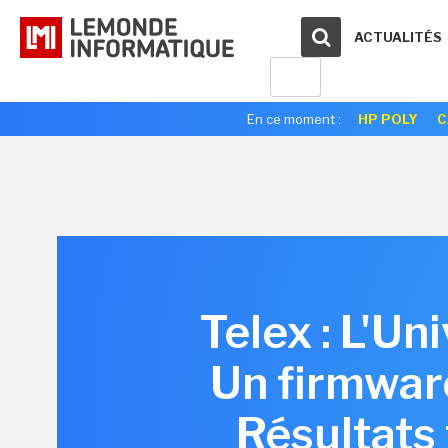
ACTUALITÉS
En ce moment :
HP POLY
C
Telex : L'U
Un firmware
Résultats 