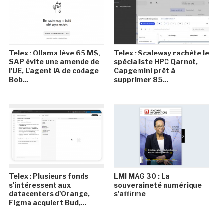
Telex : Ollama lève 65 M$,
Telex : Scaleway rachète le
SAP évite une amende de
spécialiste HPC Qarnot,
l'UE, L'agent IA de codage
Capgemini prêt à
Bob...
supprimer 85...
Telex : Plusieurs fonds
LMI MAG 30 : La
s'intéressent aux
souveraineté numérique
datacenters d'Orange,
s'affirme
Figma acquiert Bud,...