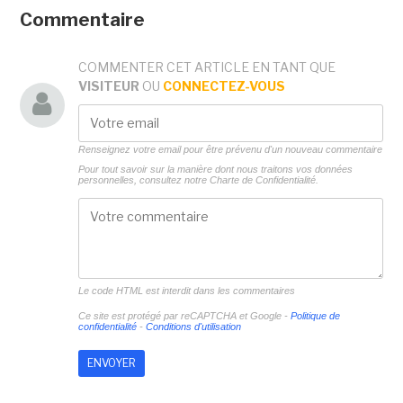
Commentaire
COMMENTER CET ARTICLE EN TANT QUE
VISITEUR
OU
CONNECTEZ-VOUS
Renseignez votre email pour être prévenu d'un nouveau commentaire
Pour tout savoir sur la manière dont nous traitons vos données
personnelles, consultez notre
Charte de Confidentialité.
Le code HTML est interdit dans les commentaires
Ce site est protégé par reCAPTCHA et Google -
Politique de
confidentialité
-
Conditions d'utilisation