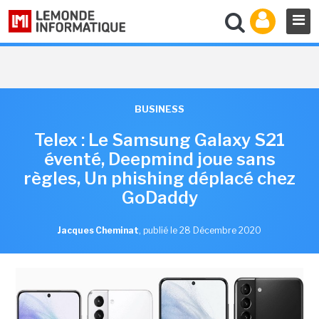
BUSINESS
Telex : Le Samsung Galaxy S21
éventé, Deepmind joue sans
règles, Un phishing déplacé chez
GoDaddy
Jacques Cheminat
,
publié le 28 Décembre 2020