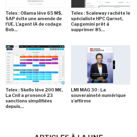
Telex : Ollama lève 65 M$,
Telex : Scaleway rachète le
SAP évite une amende de
spécialiste HPC Qarnot,
l'UE, L'agent IA de codage
Capgemini prêt à
Bob...
supprimer 85...
Telex : Skello lève 200 M€,
LMI MAG 30 : La
La Cnil a prononcé 23
souveraineté numérique
sanctions simplifiées
s'affirme
depuis...