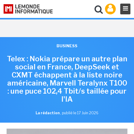
BUSINESS
Telex : Nokia prépare un autre plan
social en France, DeepSeek et
CXMT échappent à la liste noire
américaine, Marvell Teralynx T100
: une puce 102,4 Tbit/s taillée pour
l'IA
La rédaction
,
publié le 17 Juin 2026