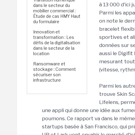
à 13 000 d'ici j
dans le secteur du
mobilier commercial :
Parmi les appa
Étude de cas HMY Haut
on note le der
du formulaire
bracelet flexib
Innovation et
sportives et al
transformation : Les
défis de la digitalisation
données sur se
dans le secteur de la
aussi le Digif
location
mesurant toute
Ransomware et
stockage : Comment
(vitesse, rythm
sécuriser son
infrastructure
Parmi les autre
trouve Skin Sca
Lifelens, perm
une appli qui donne une idée aux fumeu
poumons. Ce rapport va dans le même s
startups basée à San Francisco, qui pr
UP et Lark vont envahir le marché d'ic