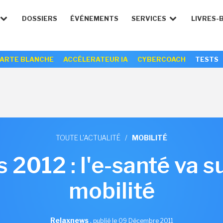
DOSSIERS
ÉVÉNEMENTS
SERVICES
LIVRES-
ARTE BLANCHE
ACCÉLERATEUR IA
CYBERCOACH
TESTS
TOUTE L'ACTUALITÉ
/
MOBILITÉ
2012 : l'e-santé va su
mobilité
Relaxnews
,
publié le 09 Décembre 2011