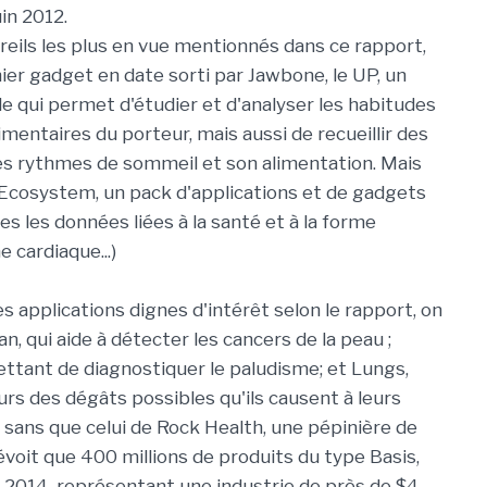
uin 2012.
reils les plus en vue mentionnés dans ce rapport,
nier gadget en date sorti par Jawbone, le UP, un
le qui permet d'étudier et d'analyser les habitudes
imentaires du porteur, mais aussi de recueillir des
s rythmes de sommeil et son alimentation. Mais
it Ecosystem, un pack d'applications et de gadgets
s les données liées à la santé et à la forme
e cardiaque...)
s applications dignes d'intérêt selon le rapport, on
n, qui aide à détecter les cancers de la peau ;
ettant de diagnostiquer le paludisme; et Lungs,
rs des dégâts possibles qu'ils causent à leurs
ans que celui de Rock Health, une pépinière de
évoit que 400 millions de produits du type Basis,
i 2014, représentant une industrie de près de $4