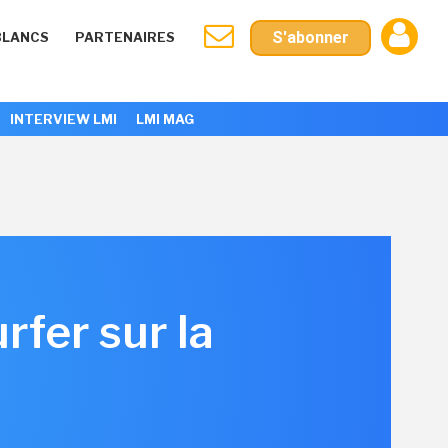
S'abonner
BLANCS
PARTENAIRES
INTERVIEW LMI
LMI MAG
rfer sur la