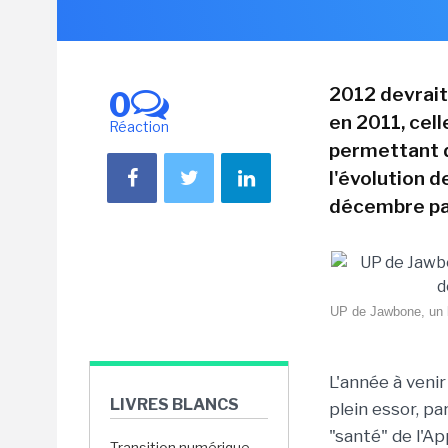
2012 devrait
0
en 2011, cell
Réaction
permettant d
l'évolution d
décembre par
UP de Jawbone, un br
L'année à venir
LIVRES BLANCS
plein essor, p
"santé" de l'Ap
Transition numérique