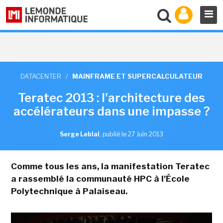
DATACENTER
/
MAINFRAME ET SUPERCALCULATEUR
Teratec 2013 : l'architecture des
accélérateurs dans une impasse ?
Serge Leblal
,
publié le 27 Juin 2013
Comme tous les ans, la manifestation Teratec
a rassemblé la communauté HPC à l'École
Polytechnique à Palaiseau.