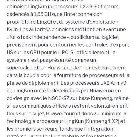
chinoise LingKun (processeurs LX2 à 304 cœurs
cadencés à 1,55 GHz), de l’interconnexion
propriétaire LingQi et du système d’exploitation
Kylin. Les autorités chinoises mettent en avant une
« full
‑
stack independence », du silicium au logiciel,
précisément pour contourner les contrôles d’export
US sur les GPU pour le HPC.
Si, officiellement, le
système n’est pas présenté comme un
supercalculateur Huawei, ce dernier est clairement
dans la boucle pour la fourniture de processeurs et la
phase de déploiement. Les processeurs LX2 Armv9
de LingKun ont été développés par Huawei ou en
co‑design avec le NSCC‑SZ sur base Kunpeng, même
si les communiqués officiels restent volontairement
flous sur le sujet. Huawei fournit donc au minimum la
technologie processeur LingKun (Kunpeng/LX2) et
les premiers serveurs, tandis que l’intégration
système, l’architecture globale et l’exploitation