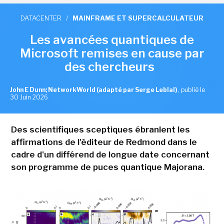
DATACENTER
/
MAINFRAME ET SUPERCALCULATEUR
Les avancées quantiques de
Microsoft remises en cause par
des chercheurs
John E Dunn; NetworkWorld (adapté par Serge Leblal)
,
publié le
30 Juin 2026
Des scientifiques sceptiques ébranlent les
affirmations de l'éditeur de Redmond dans le
cadre d'un différend de longue date concernant
son programme de puces quantique Majorana.