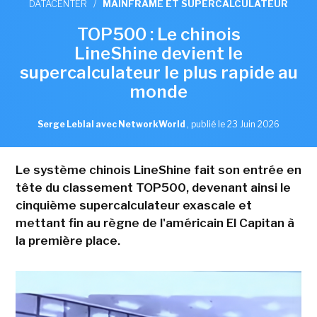
DATACENTER
/
MAINFRAME ET SUPERCALCULATEUR
TOP500 : Le chinois
LineShine devient le
supercalculateur le plus rapide au
monde
Serge Leblal avec NetworkWorld
,
publié le 23 Juin 2026
Le système chinois LineShine fait son entrée en
tête du classement TOP500, devenant ainsi le
cinquième supercalculateur exascale et
mettant fin au règne de l'américain El Capitan à
la première place.