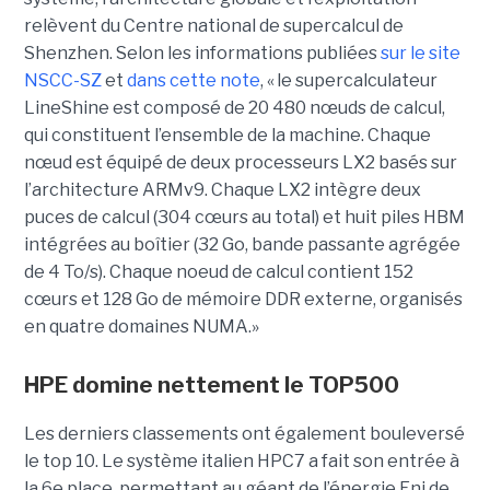
relèvent du Centre national de supercalcul de
Shenzhen. Selon les informations publiées
sur le site
NSCC-SZ
et
dans cette note
, « l
e supercalculateur
LineShine est composé de 20 480 nœuds de calcul,
qui constituent l’ensemble de la machine. Chaque
nœud est équipé de deux processeurs LX2 basés sur
l’architecture ARMv9. Chaque LX2 intègre deux
puces de calcul (304 cœurs au total) et huit piles HBM
intégrées au boîtier (32 Go, bande passante agrégée
de 4 To/s). Chaque noeud de calcul contient 152
cœurs et 128 Go de mémoire DDR externe, organisés
en quatre domaines NUMA.»
HPE domine nettement le TOP500
Les derniers classements ont également bouleversé
le top 10. Le système italien HPC7 a fait son entrée à
la 6e place, permettant au géant de l’énergie Eni de