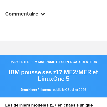
Commentaire
DATACENTER
/
MAINFRAME ET SUPERCALCULATEUR
IBM pousse ses z17 ME2/MER et
LinuxOne 5
Dominique Filippone
,
publié le 08 Juillet 2026
Les derniers modèles z17 en châssis unique