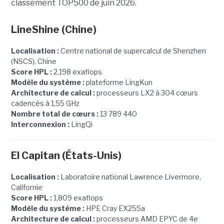
classement TOP500 de juin 2026.
LineShine
(Chine)
Localisation :
Centre national de supercalcul de Shenzhen
(NSCS), Chine
Score HPL :
2,198 exaflops
Modèle du système :
plateforme LingKun
Architecture de calcul :
processeurs LX2 à 304 cœurs
cadencés à 1,55 GHz
Nombre total de cœurs :
13 789 440
Interconnexion :
LingQi
El Capitan (États-Unis)
Localisation :
Laboratoire national Lawrence Livermore,
Californie
Score HPL :
1,809 exaflops
Modèle du système :
HPE Cray EX255a
Architecture de calcul :
processeurs AMD EPYC de 4e