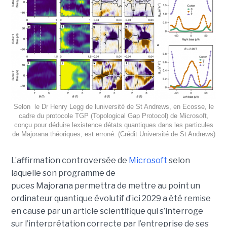
Selon le Dr Henry Legg de luniversité de St Andrews, en Ecosse, le
cadre du protocole TGP (Topological Gap Protocol) de Microsoft,
conçu pour déduire lexistence détats quantiques dans les particules
de Majorana théoriques, est erroné. (Crédit Université de St Andrews)
L’affirmation controversée de
Microsoft
selon
laquelle son programme de
puces Majorana permettra de mettre au point un
ordinateur quantique évolutif d’ici 2029 a été remise
en cause par un article scientifique qui s’interroge
sur l’interprétation correcte par l’entreprise de ses