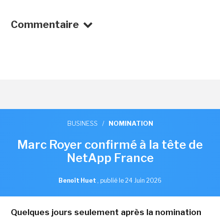
Commentaire
BUSINESS
/
NOMINATION
Marc Royer confirmé à la tête de
NetApp France
Benoît Huet
,
publié le 24 Juin 2026
Quelques jours seulement après la nomination