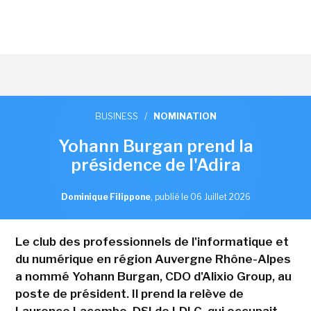
BUSINESS
/
NOMINATION
Yohann Burgan prend la
présidence de l'Adira
Dominique Filippone
,
publié le 06 Juillet 2026
Le club des professionnels de l'informatique et
du numérique en région Auvergne Rhône-Alpes
a nommé Yohann Burgan, CDO d'Alixio Group, au
poste de président. Il prend la relève de
Laurence Lacombe, DSI de LDLC, qui occupait