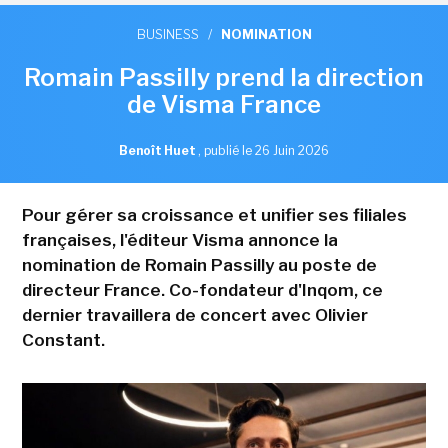
BUSINESS
/
NOMINATION
Romain Passilly prend la direction
de Visma France
Benoît Huet
,
publié le 26 Juin 2026
Pour gérer sa croissance et unifier ses filiales
françaises, l'éditeur Visma annonce la
nomination de Romain Passilly au poste de
directeur France. Co-fondateur d'Inqom, ce
dernier travaillera de concert avec Olivier
Constant.