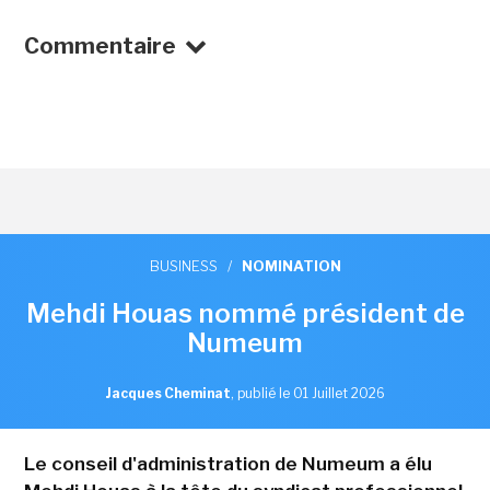
Commentaire
BUSINESS
/
NOMINATION
Mehdi Houas nommé président de
Numeum
Jacques Cheminat
,
publié le 01 Juillet 2026
Le conseil d'administration de Numeum a élu