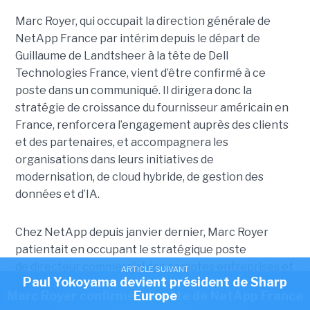
Marc Royer, qui occupait la direction générale de
NetApp France par intérim depuis le départ de
Guillaume de Landtsheer à la tête de Dell
Technologies France, vient d’être confirmé à ce
poste dans un communiqué. Il dirigera donc la
stratégie de croissance du fournisseur américain en
France, renforcera l’engagement auprès des clients
et des partenaires, et accompagnera les
organisations dans leurs initiatives de
modernisation, de cloud hybride, de gestion des
données et d’IA.
Chez NetApp depuis janvier dernier, Marc Royer
patientait en occupant le stratégique poste
de directeur commercial des comptes entreprises et
ARTICLE SUIVANT
Paul Yokoyama devient président de Sharp
stratégiques. Avant de rejoindre le groupe, il a passé
ARTICLE SUIVANT
Marc Royer confirmé à la tête de NetApp France
Europe
plus de neuf ans chez Dell Technologies France où,