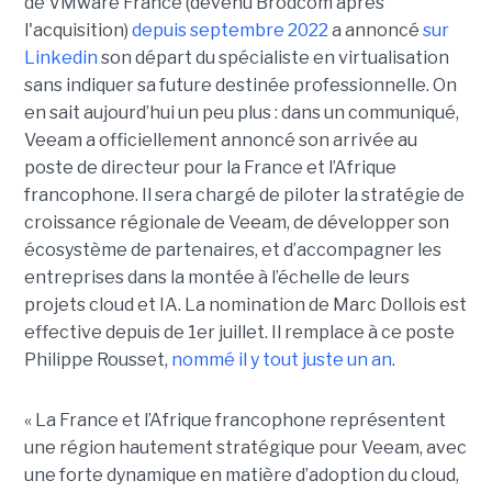
de VMware France (devenu Brodcom après
l'acquisition)
depuis septembre 2022
a annoncé
sur
Linkedin
son départ du spécialiste en virtualisation
sans indiquer sa future destinée professionnelle. On
en sait aujourd’hui un peu plus : dans un communiqué,
Veeam a officiellement annoncé son arrivée au
poste de directeur pour la France et l’Afrique
francophone. Il sera chargé de piloter la stratégie de
croissance régionale de Veeam, de développer son
écosystème de partenaires, et d’accompagner les
entreprises dans la montée à l’échelle de leurs
projets cloud et IA. La nomination de Marc Dollois est
effective depuis de 1er juillet. Il remplace à ce poste
Philippe Rousset,
nommé il y tout juste un an
.
« La France et l’Afrique francophone représentent
une région hautement stratégique pour Veeam, avec
une forte dynamique en matière d’adoption du cloud,