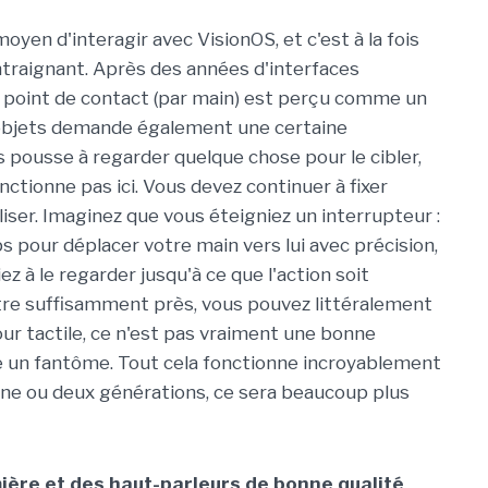
moyen d'interagir avec VisionOS, et c'est à la fois
raignant. Après des années d'interfaces
eul point de contact (par main) est perçu comme un
es objets demande également une certaine
s pousse à regarder quelque chose pour le cibler,
onctionne pas ici. Vous devez continuer à fixer
iliser. Imaginez que vous éteigniez un interrupteur :
 pour déplacer votre main vers lui avec précision,
z à le regarder jusqu'à ce que l'action soit
tre suffisamment près, vous pouvez littéralement
ur tactile, ce n'est pas vraiment une bonne
e un fantôme. Tout cela fonctionne incroyablement
 une ou deux générations, ce sera beaucoup plus
mière et des haut-parleurs de bonne qualité