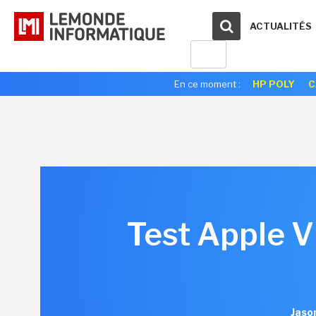
ACTUALITÉS
En ce moment :
HP POLY
C
Test Apple Vi
Jaso