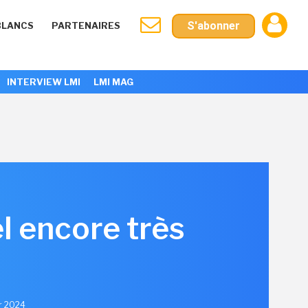
S'abonner
BLANCS
PARTENAIRES
INTERVIEW LMI
LMI MAG
el encore très
er 2024