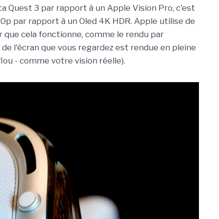
 Quest 3 par rapport à un Apple Vision Pro, c'est
80p par rapport à un Oled 4K HDR. Apple utilise de
 que cela fonctionne, comme le rendu par
e de l'écran que vous regardez est rendue en pleine
flou - comme votre vision réelle).