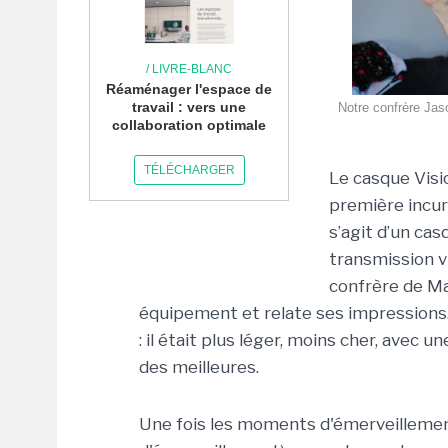
/ LIVRE-BLANC
Réaménager l'espace de
travail : vers une
Notre confrère Ja
collaboration optimale
TÉLÉCHARGER
Le casque Visio
première incurs
s’agit d’un cas
transmission v
confrère de M
équipement et relate ses impressions. 
: il était plus léger, moins cher, avec 
des meilleures.
Une fois les moments d'émerveillemen