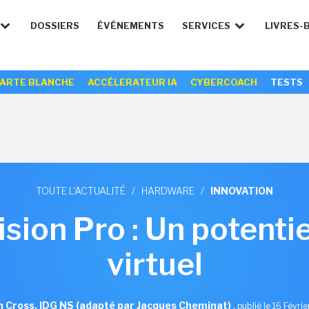
DOSSIERS
ÉVÉNEMENTS
SERVICES
LIVRES-
ARTE BLANCHE
ACCÉLERATEUR IA
CYBERCOACH
TESTS
TOUTE L'ACTUALITÉ
/
HARDWARE
/
INNOVATION
sion Pro : Un potenti
virtuel
n Cross, IDG NS (adapté par Jacques Cheminat)
,
publié le 16 Févri