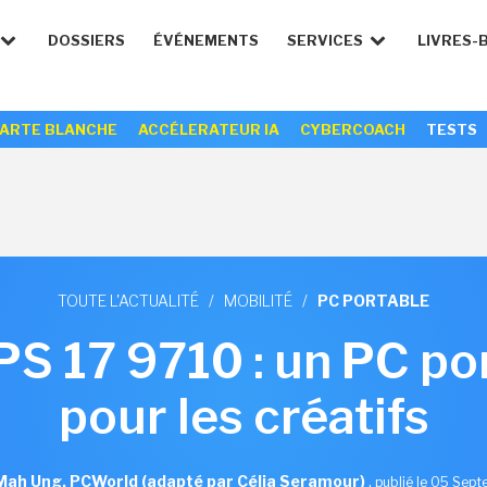
DOSSIERS
ÉVÉNEMENTS
SERVICES
LIVRES-
ARTE BLANCHE
ACCÉLERATEUR IA
CYBERCOACH
TESTS
TOUTE L'ACTUALITÉ
/
MOBILITÉ
/
PC PORTABLE
PS 17 9710 : un PC por
pour les créatifs
ah Ung, PCWorld (adapté par Célia Seramour)
,
publié le 05 Sep