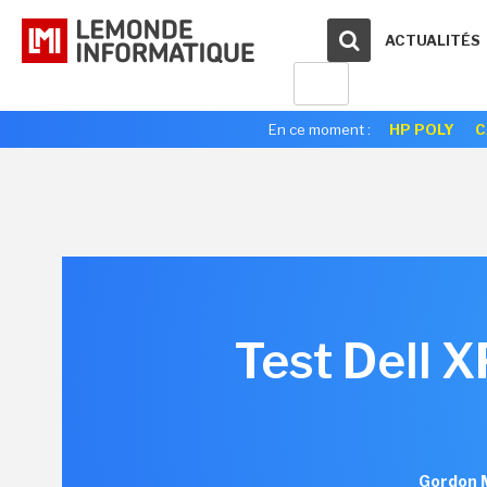
ACTUALITÉS
En ce moment :
HP POLY
C
Test Dell X
Gordon M