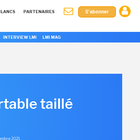
S'abonner
BLANCS
PARTENAIRES
INTERVIEW LMI
LMI MAG
table taillé
tembre 2021