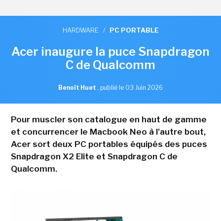
HARDWARE
/
PC PORTABLE
Acer inaugure la puce Snapdragon
C de Qualcomm
Benoît Huet
,
publié le 03 Juin 2026
Pour muscler son catalogue en haut de gamme
et concurrencer le Macbook Neo à l'autre bout,
Acer sort deux PC portables équipés des puces
Snapdragon X2 Elite et Snapdragon C de
Qualcomm.