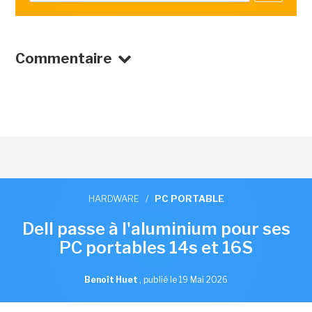
Commentaire
HARDWARE
/
PC PORTABLE
Dell passe à l'aluminium pour ses
PC portables 14s et 16S
Benoît Huet
,
publié le 19 Mai 2026