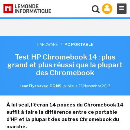
HARDWARE
/
PC PORTABLE
Test HP Chromebook 14 : plus
grand et plus réussi que la plupart
des Chromebook
Jean Elyan avec IDG NS
,
publié le 22 Novembre 2013
À lui seul, l'écran 14 pouces du Chromebook 14
suffit à faire la différence entre ce portable
d'HP et la plupart des autres Chromebook du
marché.