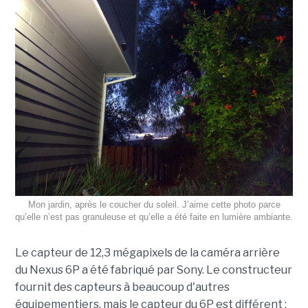
Mon jardin, après le coucher du soleil. J’aime cette photo parce
qu’elle n’est pas granuleuse et qu’elle a été faite en lumière ambiante.
Le capteur de 12,3 mégapixels de la caméra arrière
du Nexus 6P a été fabriqué par Sony. Le constructeur
fournit des capteurs à beaucoup d'autres
équipementiers, mais le capteur du 6P est différent :