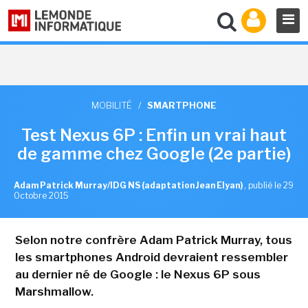
MOBILITÉ
/
SMARTPHONE
Test Nexus 6P : Enfin un vrai haut
de gamme chez Google (2e partie)
Adam Patrick Murray/IDG NS (adaptation Jean Elyan)
,
publié le 29
Octobre 2015
Selon notre confrère Adam Patrick Murray, tous
les smartphones Android devraient ressembler
au dernier né de Google : le Nexus 6P sous
Marshmallow.