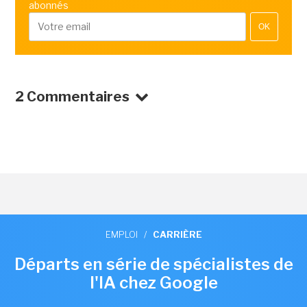
abonnés
OK
2 Commentaires
EMPLOI
/
CARRIÈRE
Départs en série de spécialistes de
l'IA chez Google