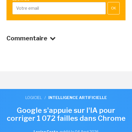
OK
Commentaire
LOGICIEL
/
INTELLIGENCE ARTIFICIELLE
Google s'appuie sur l'IA pour
corriger 1 072 failles dans Chrome
Louise Costa
,
publié le 04 Aout 2026