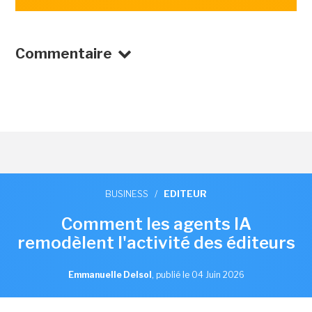
Commentaire
BUSINESS
/
EDITEUR
Comment les agents IA
remodèlent l'activité des éditeurs
Emmanuelle Delsol
,
publié le 04 Juin 2026