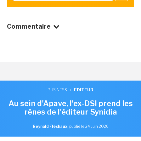
Commentaire
BUSINESS
/
EDITEUR
Au sein d'Apave, l'ex-DSI prend les
rênes de l'éditeur Synidia
Reynald Fléchaux
,
publié le 24 Juin 2026