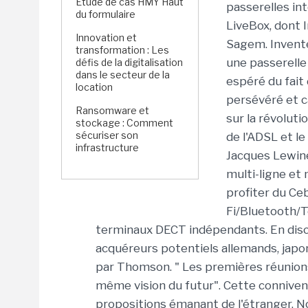
Étude de cas HMY Haut
passerelles int
du formulaire
LiveBox, dont I
Innovation et
Sagem. Invente
transformation : Les
une passerelle
défis de la digitalisation
dans le secteur de la
espéré du fait 
location
persévéré et ca
Ransomware et
sur la révolut
stockage : Comment
sécuriser son
de l'ADSL et l
infrastructure
Jacques Lewine
multi-ligne et
profiter du Ce
Fi/Bluetooth/T
terminaux DECT indépendants. En disc
acquéreurs potentiels allemands, japon
par Thomson. " Les premières réunions
même vision du futur". Cette connivenc
propositions émanant de l'étranger. 