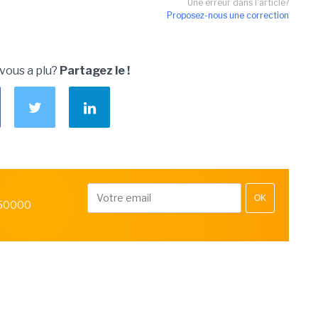
Une erreur dans l'article?
Proposez-nous une correction
 vous a plu?
Partagez le !
OK
 50000