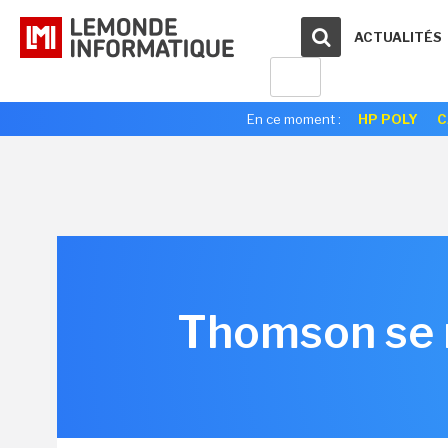
ACTUALITÉS
En ce moment :
HP POLY
C
Thomson se m