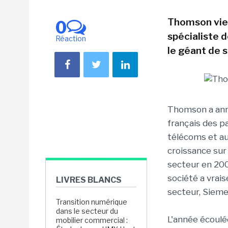
Thomson vien
0
spécialiste 
Réaction
le géant de s
Thomson a anno
français des p
télécoms et au
croissance sur
secteur en 200
société a vra
LIVRES BLANCS
secteur, Sieme
Transition numérique
dans le secteur du
L'année écoulée
mobilier commercial :