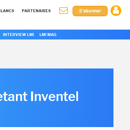
S'abonner
BLANCS
PARTENAIRES
INTERVIEW LMI
LMI MAG
tant Inventel