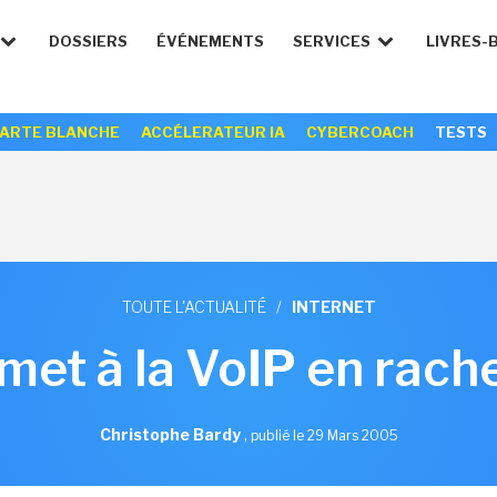
DOSSIERS
ÉVÉNEMENTS
SERVICES
LIVRES-
ARTE BLANCHE
ACCÉLERATEUR IA
CYBERCOACH
TESTS
TOUTE L'ACTUALITÉ
/
INTERNET
et à la VoIP en rache
Christophe Bardy
,
publié le 29 Mars 2005