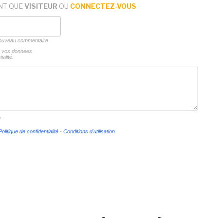
NT QUE
VISITEUR
OU
CONNECTEZ-VOUS
 nouveau commentaire
ns vos données
ialité.
s
Politique de confidentialité
-
Conditions d'utilisation