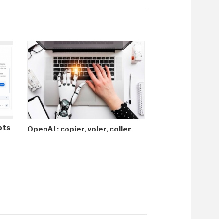
pts
OpenAI : copier, voler, coller