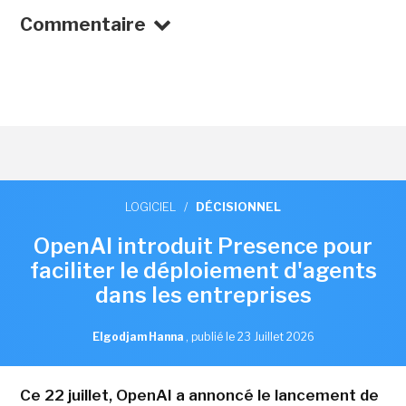
Commentaire
LOGICIEL
/
DÉCISIONNEL
OpenAI introduit Presence pour
faciliter le déploiement d'agents
dans les entreprises
Elgodjam Hanna
,
publié le 23 Juillet 2026
Ce 22 juillet, OpenAI a annoncé le lancement de