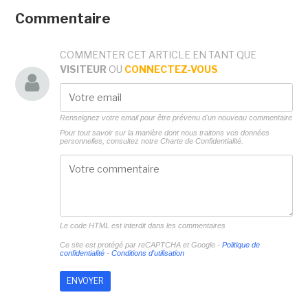
Commentaire
COMMENTER CET ARTICLE EN TANT QUE
VISITEUR
OU
CONNECTEZ-VOUS
Renseignez votre email pour être prévenu d'un nouveau commentaire
Pour tout savoir sur la manière dont nous traitons vos données
personnelles, consultez notre
Charte de Confidentialité.
Le code HTML est interdit dans les commentaires
Ce site est protégé par reCAPTCHA et Google -
Politique de
confidentialité
-
Conditions d'utilisation