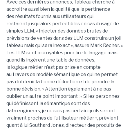
Avec ces dernières annonces, Tableau cherche à
a
ccroitre aussi bien la qualité que la pertinence
des
résultats fournis aux utilisateurs qui
restai
ent
jusqu’alors perfectible
s
en cas d’usage de
simples LLM.
« Injecter
des données brutes de
prévisions de ventes dans des LLM construira un joli
tableau mais qui sera inexact », assure Mark Recher. «
Les LLM sont incroyables pour lire le langage mais
quand ils ingèrent une table de données,
la
logique
métier n’est pas
prise
en compte
au travers de modèle sémantique ce qui ne permet
pas d’obtenir la bonne déduction et de prendre la
bonne décision. »
Attention également à ne pas
oublier un autre point important :
« Si les personnes
qui définissent la sémantique sont des
data
engineers
, je ne suis pas certain qu’ils seront
vraiment proches de l'utilisateur métier », prévient
quant à lui Southard Jones, directeur des produits de