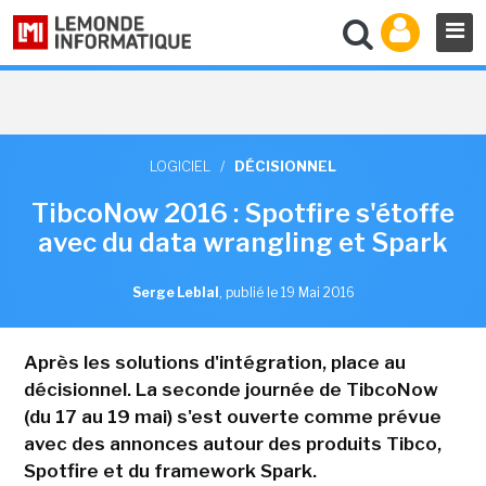
LOGICIEL
/
DÉCISIONNEL
TibcoNow 2016 : Spotfire s'étoffe
avec du data wrangling et Spark
Serge Leblal
,
publié le 19 Mai 2016
Après les solutions d'intégration, place au
décisionnel. La seconde journée de TibcoNow
(du 17 au 19 mai) s'est ouverte comme prévue
avec des annonces autour des produits Tibco,
Spotfire et du framework Spark.