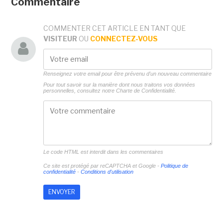
Commentaire
COMMENTER CET ARTICLE EN TANT QUE
VISITEUR
OU
CONNECTEZ-VOUS
Renseignez votre email pour être prévenu d'un nouveau commentaire
Pour tout savoir sur la manière dont nous traitons vos données
personnelles, consultez notre
Charte de Confidentialité.
Le code HTML est interdit dans les commentaires
Ce site est protégé par reCAPTCHA et Google -
Politique de
confidentialité
-
Conditions d'utilisation