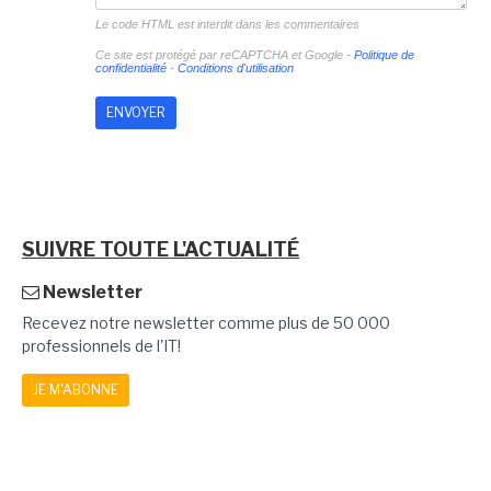
Le code HTML est interdit dans les commentaires
Ce site est protégé par reCAPTCHA et Google -
Politique de
confidentialité
-
Conditions d'utilisation
SUIVRE TOUTE L'ACTUALITÉ
Newsletter
Recevez notre newsletter comme plus de 50 000
professionnels de l'IT!
JE M'ABONNE