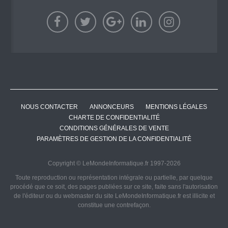
NOUS CONTACTER
ANNONCEURS
MENTIONS LÉGALES
CHARTE DE CONFIDENTIALITÉ
CONDITIONS GÉNÉRALES DE VENTE
PARAMÈTRES DE GESTION DE LA CONFIDENTIALITÉ
Copyright © LeMondeInformatique.fr 1997-2026
Toute reproduction ou représentation intégrale ou partielle, par quelque
procédé que ce soit, des pages publiées sur ce site, faite sans l'autorisation
de l'éditeur ou du webmaster du site LeMondeInformatique.fr est illicite et
constitue une contrefaçon.