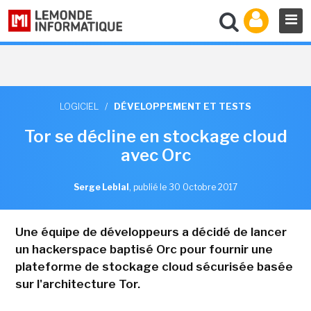
LOGICIEL
/
DÉVELOPPEMENT ET TESTS
Tor se décline en stockage cloud
avec Orc
Serge Leblal
,
publié le 30 Octobre 2017
Une équipe de développeurs a décidé de lancer
un hackerspace baptisé Orc pour fournir une
plateforme de stockage cloud sécurisée basée
sur l'architecture Tor.