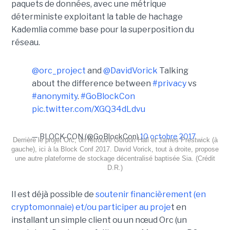
paquets de données, avec une métrique
déterministe exploitant la table de hachage
Kademlia comme base pour la superposition du
réseau.
@orc_project
and
@DavidVorick
Talking
about the difference between
#privacy
vs
#anonymity
.
#GoBlockCon
pic.twitter.com/XGQ34dLdvu
— BLOCK-CON (@GoBlockCon)
10 octobre 2017
Derrière le projet Orc, on retrouve Gordon Hall et James Prestwick (à
gauche), ici à la Block Conf 2017. David Vorick, tout à droite, propose
une autre plateforme de stockage décentralisé baptisée Sia. (Crédit
D.R.)
Il est déjà possible de
soutenir financièrement (en
cryptomonnaie) et/ou participer au proje
t en
installant un simple client ou un nœud Orc (un