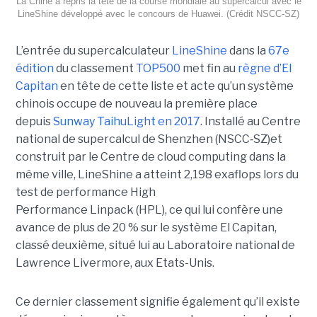
La Chine a repris la tête de la course mondiale au supercalcul avec le
LineShine développé avec le concours de Huawei. (Crédit NSCC‑SZ)
L’entrée du supercalculateur
LineShine
dans la
67e
édition
du classement
TOP500
met fin au
règne d’El
Capitan
en tête de cette liste et acte qu’un système
chinois occupe de nouveau la première place
depuis
Sunway TaihuLight en 2017
.
Installé au Centre
national de supercalcul de Shenzhen (NSCC‑SZ)et
construit par le Centre de cloud computing dans la
même ville, LineShine a atteint 2,198 exaflops lors du
test de performance High
Performance Linpack (HPL), ce qui lui confère une
avance de plus de 20 % sur le système El Capitan,
classé deuxième, situé lui au Laboratoire national de
Lawrence Livermore, aux Etats-Unis.
Ce dernier classement signifie également qu’il existe