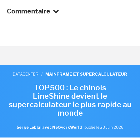
Commentaire
DATACENTER
/
MAINFRAME ET SUPERCALCULATEUR
TOP500 : Le chinois
LineShine devient le
supercalculateur le plus rapide au
monde
Serge Leblal avec NetworkWorld
,
publié le 23 Juin 2026