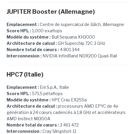
JUPITER Booster (Allemagne)
Emplacement :
Centre de supercalcul de Jülich, Allemagne
Score HPL :
1,000 exaflops
Modèle du système :
Bull Sequana XH3000
Architecture de calcul :
GH Superchip 72C 3 GHz
Nombre total de cœurs :
4 801 344
Interconnexion :
NVIDIA InfiniBand NDR200 Quad-Rail
HPC7 (Italie)
Emplacement :
Eni S.p.A., Italie
Score HPL :
571,5 pétaflops
Modèle du système :
HPE Cray EX255a
Architecture de calcul :
processeurs AMD EPYC de 4e
génération à 24 cœurs cadencés à 1,8 GHz et accélérateurs
AMD Instinct MI300A
Nombre total de cœurs :
3 461 472
Interconnexion :
Cray Slingshot-11