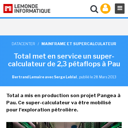
DATACENTER
/
MAINFRAME ET SUPERCALCULATEUR
Total met en service un super-
calculateur de 2,3 pétaflops à Pau
Bertrand Lemaire avec Serge Leblal
,
publié le 28 Mars 2013
Total a mis en production son projet Pangea à
Pau. Ce super-calculateur va être mobilisé
pour l'exploration pétrolière.