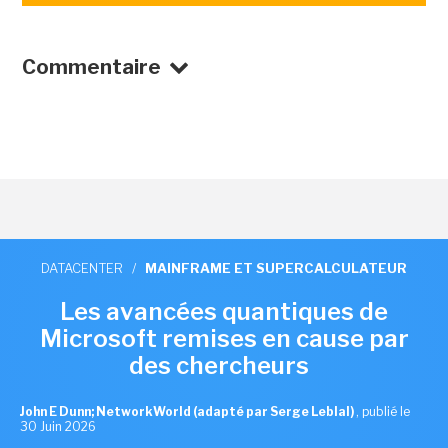
Commentaire
DATACENTER
/
MAINFRAME ET SUPERCALCULATEUR
Les avancées quantiques de
Microsoft remises en cause par
des chercheurs
John E Dunn; NetworkWorld (adapté par Serge Leblal)
,
publié le
30 Juin 2026