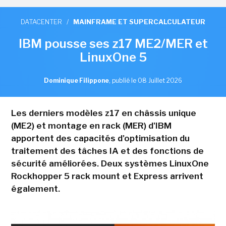
DATACENTER
/
MAINFRAME ET SUPERCALCULATEUR
IBM pousse ses z17 ME2/MER et
LinuxOne 5
Dominique Filippone
,
publié le 08 Juillet 2026
Les derniers modèles z17 en châssis unique
(ME2) et montage en rack (MER) d'IBM
apportent des capacités d'optimisation du
traitement des tâches IA et des fonctions de
sécurité améliorées. Deux systèmes LinuxOne
Rockhopper 5 rack mount et Express arrivent
également.