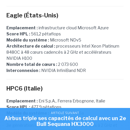
Eagle (États-Unis)
Emplacement :
infrastructure cloud Microsoft Azure
Score HPL :
561,2 pétaflops
Modèle du système :
Microsoft NDv5
Architecture de calcul :
processeurs Intel Xeon Platinum
8480C à 48 cœurs cadencés à 2 GHz et accélérateurs
NVIDIA H100
Nombre total de cœurs :
2 073 600
Interconnexion :
NVIDIA InfiniBand NDR
HPC6 (Italie)
Emplacement :
Eni S.p.A., Ferrera Erbognone, Italie
Score HPL :
477,9 pétaflops
Modèle du système :
HPE Cray EX235a
ARTICLE SUIVANT
Airbus triple ses capacités de calcul avec un 2e
Architecture de calcul :
processeurs AMD EPYC de
Bull Sequana HX3000
3e génération optimisés à 64 cœurs cadencés à 2 GHz et