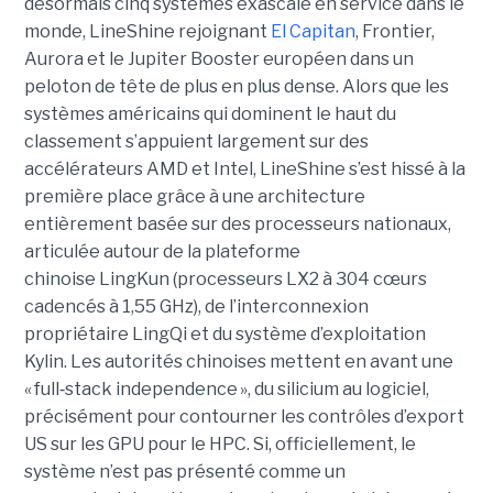
désormais cinq systèmes exascale en service dans le
monde, LineShine rejoignant
El Capitan
, Frontier,
Aurora et le Jupiter Booster européen dans un
peloton de tête de plus en plus dense. Alors que les
systèmes américains qui dominent le haut du
classement s’appuient largement sur des
accélérateurs AMD et Intel, LineShine s’est hissé à la
première place grâce à une architecture
entièrement basée sur des processeurs nationaux,
articulée autour de la plateforme
chinoise LingKun (processeurs LX2 à 304 cœurs
cadencés à 1,55 GHz), de l’interconnexion
propriétaire LingQi et du système d’exploitation
Kylin. Les autorités chinoises mettent en avant une
« full
‑
stack independence », du silicium au logiciel,
précisément pour contourner les contrôles d’export
US sur les GPU pour le HPC.
Si, officiellement, le
système n’est pas présenté comme un