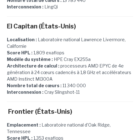
Nombre total de cœurs :
13 789 440
Interconnexion :
LingQi
El Capitan (États-Unis)
Localisation :
Laboratoire national Lawrence Livermore,
Californie
Score HPL :
1,809 exaflops
Modèle du système :
HPE Cray EX255a
Architecture de calcul :
processeurs AMD EPYC de 4e
génération à 24 cœurs cadencés à 1,8 GHz et accélérateurs
AMD Instinct MI300A
Nombre total de cœurs :
11 340 000
Interconnexion :
Cray Slingshot-11
Frontier (États-Unis)
Emplacement :
Laboratoire national d’Oak Ridge,
Tennessee
Score HPL :
1,353 exaflops