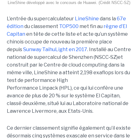
LineShine développé avec le concours de Huawei. (Crédit NSCC‑SZ)
L’entrée du supercalculateur
LineShine
dans la
67e
édition
du classement
TOP500
met fin au
règne d’El
Capitan
en tête de cette liste et acte qu’un système
chinois occupe de nouveau la première place
depuis
Sunway TaihuLight en 2017
.
Installé au Centre
national de supercalcul de Shenzhen (NSCC‑SZ)et
construit par le Centre de cloud computing dans la
même ville, LineShine a atteint 2,198 exaflops lors du
test de performance High
Performance Linpack (HPL), ce qui lui confère une
avance de plus de 20 % sur le système El Capitan,
classé deuxième, situé lui au Laboratoire national de
Lawrence Livermore, aux Etats-Unis.
Ce dernier classement signifie également qu’il existe
désormais cinq systèmes exascale en service dans le