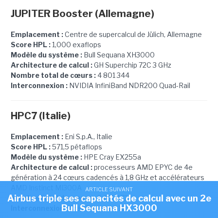
JUPITER Booster (Allemagne)
Emplacement :
Centre de supercalcul de Jülich, Allemagne
Score HPL :
1,000 exaflops
Modèle du système :
Bull Sequana XH3000
Architecture de calcul :
GH Superchip 72C 3 GHz
Nombre total de cœurs :
4 801 344
Interconnexion :
NVIDIA InfiniBand NDR200 Quad-Rail
HPC7 (Italie)
Emplacement :
Eni S.p.A., Italie
Score HPL :
571,5 pétaflops
Modèle du système :
HPE Cray EX255a
Architecture de calcul :
processeurs AMD EPYC de 4e
génération à 24 cœurs cadencés à 1,8 GHz et accélérateurs
AMD Instinct MI300A
ARTICLE SUIVANT
Airbus triple ses capacités de calcul avec un 2e
Nombre total de cœurs :
3 461 472
Bull Sequana HX3000
Interconnexion :
Cray Slingshot-11