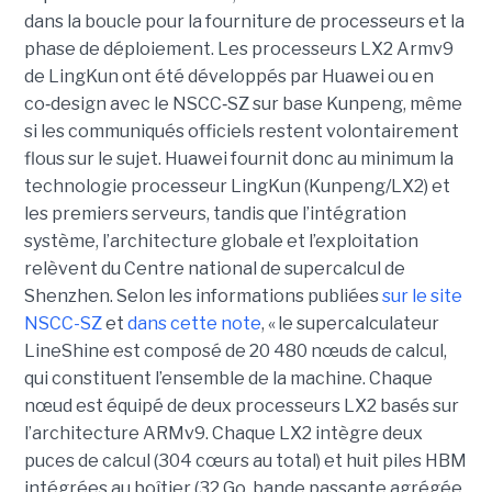
dans la boucle pour la fourniture de processeurs et la
phase de déploiement. Les processeurs LX2 Armv9
de LingKun ont été développés par Huawei ou en
co‑design avec le NSCC‑SZ sur base Kunpeng, même
si les communiqués officiels restent volontairement
flous sur le sujet. Huawei fournit donc au minimum la
technologie processeur LingKun (Kunpeng/LX2) et
les premiers serveurs, tandis que l’intégration
système, l’architecture globale et l’exploitation
relèvent du Centre national de supercalcul de
Shenzhen. Selon les informations publiées
sur le site
NSCC-SZ
et
dans cette note
, « l
e supercalculateur
LineShine est composé de 20 480 nœuds de calcul,
qui constituent l’ensemble de la machine. Chaque
nœud est équipé de deux processeurs LX2 basés sur
l’architecture ARMv9. Chaque LX2 intègre deux
puces de calcul (304 cœurs au total) et huit piles HBM
intégrées au boîtier (32 Go, bande passante agrégée