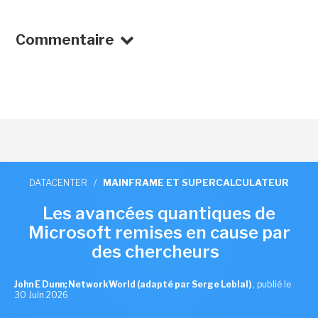
Commentaire
DATACENTER
/
MAINFRAME ET SUPERCALCULATEUR
Les avancées quantiques de
Microsoft remises en cause par
des chercheurs
John E Dunn; NetworkWorld (adapté par Serge Leblal)
,
publié le
30 Juin 2026