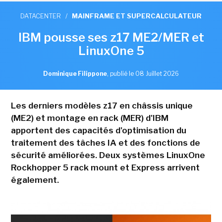
DATACENTER
/
MAINFRAME ET SUPERCALCULATEUR
IBM pousse ses z17 ME2/MER et
LinuxOne 5
Dominique Filippone
,
publié le 08 Juillet 2026
Les derniers modèles z17 en châssis unique
(ME2) et montage en rack (MER) d'IBM
apportent des capacités d'optimisation du
traitement des tâches IA et des fonctions de
sécurité améliorées. Deux systèmes LinuxOne
Rockhopper 5 rack mount et Express arrivent
également.