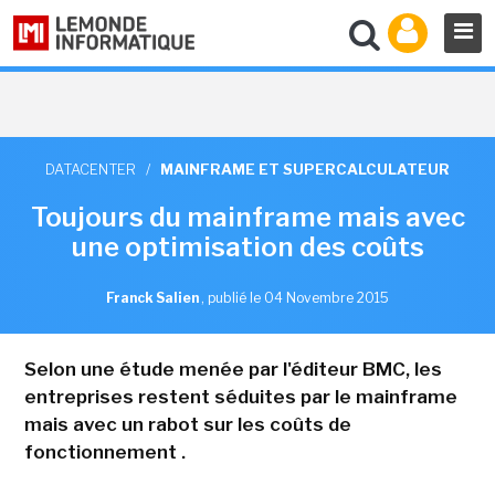
DATACENTER
/
MAINFRAME ET SUPERCALCULATEUR
Toujours du mainframe mais avec
une optimisation des coûts
Franck Salien
,
publié le 04 Novembre 2015
Selon une étude menée par l'éditeur BMC, les
entreprises restent séduites par le mainframe
mais avec un rabot sur les coûts de
fonctionnement .