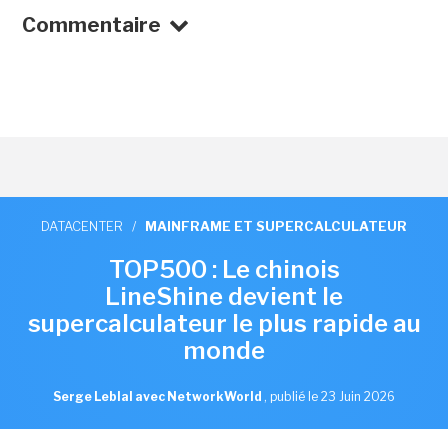
Commentaire
DATACENTER
/
MAINFRAME ET SUPERCALCULATEUR
TOP500 : Le chinois
LineShine devient le
supercalculateur le plus rapide au
monde
Serge Leblal avec NetworkWorld
,
publié le 23 Juin 2026