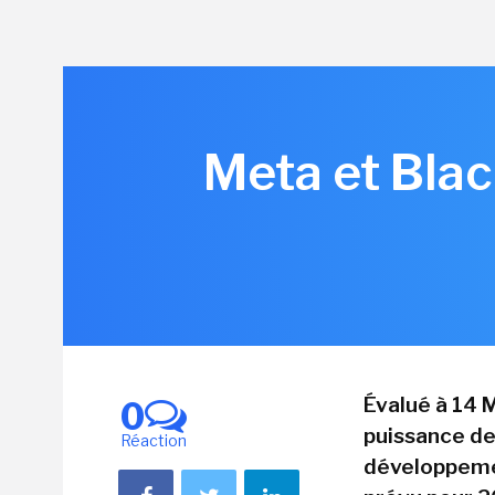
Meta et Bla
Évalué à 14 M
0
puissance de
Réaction
développemen