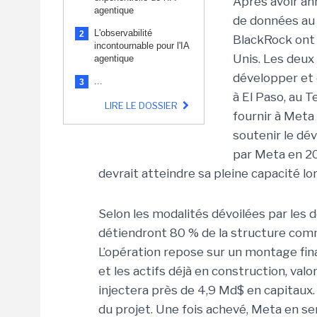
Après avoir a
agentique
de données au 
L'observabilité
2
BlackRock on
incontournable pour l'IA
Unis. Les deux
agentique
développer et 
...
3
à El Paso, au T
LIRE LE DOSSIER
fournir à Meta
soutenir le dé
par Meta en 20
devrait atteindre sa pleine capacité l
Selon les modalités dévoilées par les
détiendront 80 % de la structure com
L’opération repose sur un montage fina
et les actifs déjà en construction, val
injectera près de 4,9 Md$ en capitaux
du projet.
Une fois achevé, Meta en ser