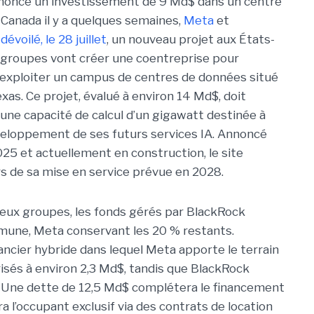
nnoncé un investissement de 9 Md$ dans un centre
Canada il y a quelques semaines,
Meta
et
t
dévoilé, le 28 juillet
, un nouveau projet aux États-
 groupes vont créer une coentreprise pour
exploiter un campus de centres de données situé
exas. Ce projet, évalué à environ 14 Md$, doit
 une capacité de calcul d’un gigawatt destinée à
veloppement de ses futurs services IA. Annoncé
25 et actuellement en construction, le site
ors de sa mise en service prévue en 2028.
 deux groupes, les fonds gérés par BlackRock
mune, Meta conservant les 20 % restants.
ncier hybride dans lequel Meta apporte le terrain
orisés à environ 2,3 Md$, tandis que BlackRock
. Une dette de 12,5 Md$ complétera le financement
a l’occupant exclusif via des contrats de location