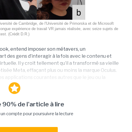
iversité de Cambridge, de l'Université de Primorska et de Microsoft
longue expérience de travail VR jamais réalisée, avec seize sujets de
test. (Crédit D.R.)
ook, entend imposer son métavers, un
t des gens d’interagir à la fois avec le contenu et
tuelle. Il y croit tellement qu’il a transformé sa vieille
isée Meta, effaçant plus ou moins la marque Oculus.
des applications courantes autres que le jeu ou la
 90% de l'article à lire
n compte pour poursuivre la lecture