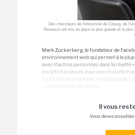
Des chercheurs de l'Université de Coburg, de l'Un
Research ont mis en place la plus grande et la plus 
Mark Zuckerberg, le fondateur de Faceb
environnement web qui permet à la plupar
avec d’autres personnes dans la réalité vir
société Facebook avec une chapelle bapt
Il y a juste un problème : pour la plupart 
consommation de vidéos,...
Il vous reste
Vous devez posséder u