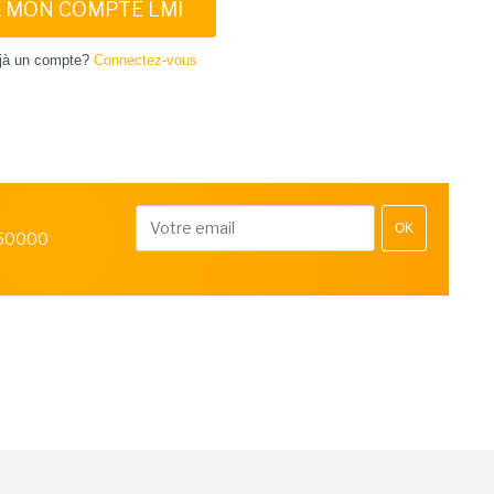
E MON COMPTE LMI
jà un compte?
Connectez-vous
OK
 50000