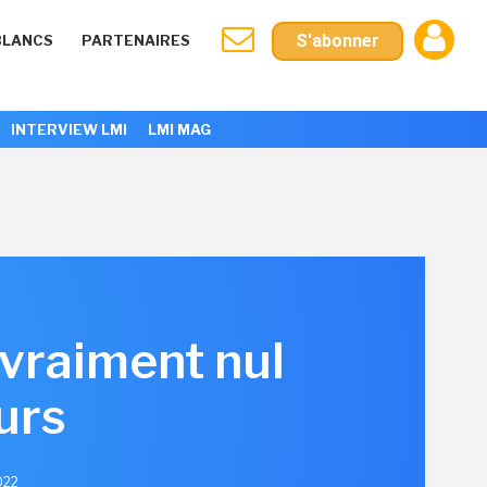
S'abonner
BLANCS
PARTENAIRES
INTERVIEW LMI
LMI MAG
 vraiment nul
urs
022