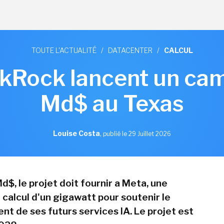
TOUTE L'ACTUALITÉ
/
DATACENTER
/
CALCUL
ckRock lancent un cam
Md$ au Texas
Louise Costa
,
publié le 29 Juillet 2026
d$, le projet doit fournir a Meta, une
 calcul d'un gigawatt pour soutenir le
t de ses futurs services IA. Le projet est