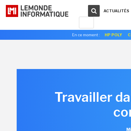
ACTUALITÉS
En ce moment :
HP POLY
C
Travailler d
co
Mi