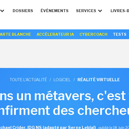
DOSSIERS
ÉVÉNEMENTS
SERVICES
LIVRES-
ARTE BLANCHE
ACCÉLERATEUR IA
CYBERCOACH
TESTS
TOUTE L'ACTUALITÉ
/
LOGICIEL
/
RÉALITÉ VIRTUELLE
ans un métavers, c'est
nfirment des cherche
chael Crider, IDG NS (adapté par Serge Leblal)
,
publié le 18 Juin 2