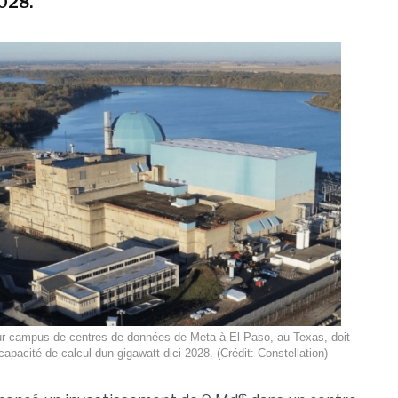
028.
tur campus de centres de données de Meta à El Paso, au Texas, doit
capacité de calcul dun gigawatt dici 2028. (Crédit: Constellation)