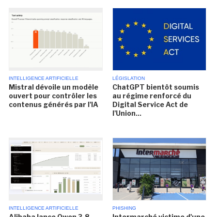
INTELLIGENCE ARTIFICIELLE
LÉGISLATION
Mistral dévoile un modèle
ChatGPT bientôt soumis
ouvert pour contrôler les
au régime renforcé du
contenus générés par l'IA
Digital Service Act de
l'Union...
INTELLIGENCE ARTIFICIELLE
PHISHING
Alibaba lance Qwen 3.8-
Intermarché victime d'une