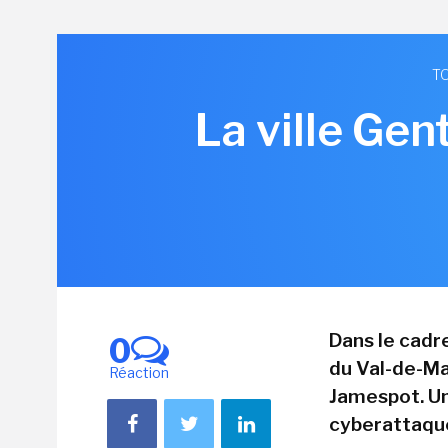
TO
La ville Gen
Dans le cadre
0
du Val-de-Ma
Réaction
Jamespot. U
cyberattaque 