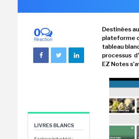
Destinées au
0
plateforme co
Réaction
tableau blanc
processus d'u
EZ Notes s'av
LIVRES BLANCS
Secteur industriel :