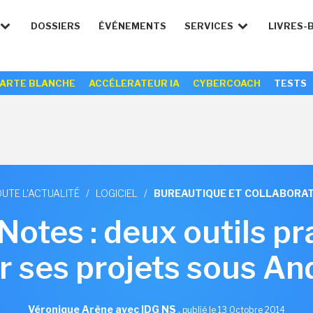
DOSSIERS
ÉVÉNEMENTS
SERVICES
LIVRES-
ARTE BLANCHE
ACCÉLERATEUR IA
CYBERCOACH
TESTS
UTE L'ACTUALITÉ
/
LOGICIEL
/
BUREAUTIQUE ET COLLABORAT
 Notes : deux outils p
r ses projets sous An
Véronique Arène avec IDG NS
,
publié le 13 Octobre 2014