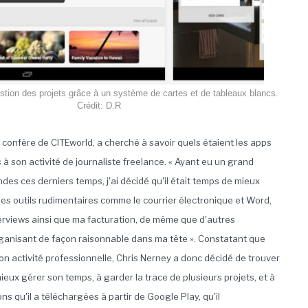
gestion des projets grâce à un système de cartes et de tableaux blancs.
Crédit: D.R
 confère de CITEworld, a cherché à savoir quels étaient les apps
à son activité de journaliste freelance. « Ayant eu un grand
s ces derniers temps, j'ai décidé qu'il était temps de mieux
lques outils rudimentaires comme le courrier électronique et Word,
interviews ainsi que ma facturation, de même que d'autres
organisant de façon raisonnable dans ma tête ». Constatant que
n activité professionnelle, Chris Nerney a donc décidé de trouver
mieux gérer son temps, à garder la trace de plusieurs projets, et à
ns qu'il a téléchargées à partir de Google Play, qu'il