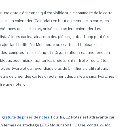
er une date d'échéance qui est visible sur le sommaire de la carte
ur le lien calendrier (Calendar) en haut du menu de la carte, les
échéances des cartes organisées selon leur calendrier. Les
sts à leurs cartes, ainsi que des pièces jointes. L'app peut être
 ajoutant l'intitulé « Members » aux cartes et tableaux (les
des comptes Trello). L'onglet « Organisation » est une fonction
eaux pour mieux faciliter les projets. Enfin, Trello - qui a été
ek Software et qui revendique plus de 5 millions d'utilisateurs -
teurs de créer des cartes directement depuis leurs smartwatches
dre une note ».
l gratuite de prises de notes.
Pour lui, EZ Notes est attrayante car
en termes de stockage (2,75 Mo sur son HTC One contre 26 Mo