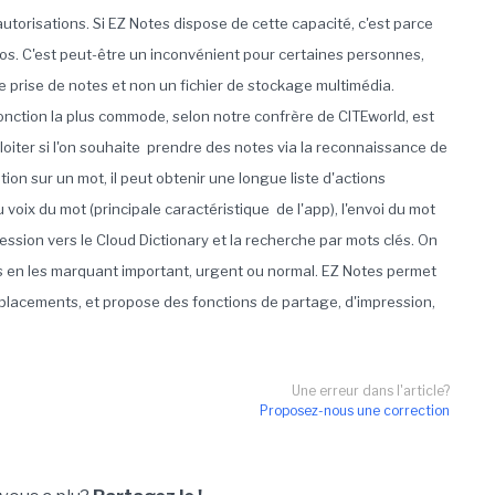
autorisations. Si EZ Notes dispose de cette capacité, c'est parce
otos. C'est peut-être un inconvénient pour certaines personnes,
e prise de notes et non un fichier de stockage multimédia.
fonction la plus commode, selon notre confrère de CITEworld, est
loiter si l'on souhaite prendre des notes via la reconnaissance de
ition sur un mot, il peut obtenir une longue liste d'actions
 voix du mot (principale caractéristique de l'app), l'envoi du mot
ression vers le Cloud Dictionary et la recherche par mots clés. On
s en les marquant important, urgent ou normal. EZ Notes permet
placements, et propose des fonctions de partage, d'impression,
Une erreur dans l'article?
Proposez-nous une correction