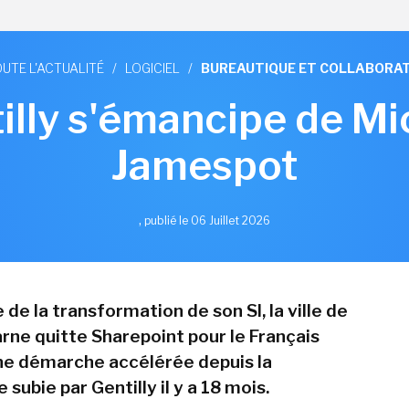
UTE L'ACTUALITÉ
/
LOGICIEL
/
BUREAUTIQUE ET COLLABORAT
tilly s'émancipe de M
Jamespot
,
publié le 06 Juillet 2026
 de la transformation de son SI, la ville de
rne quitte Sharepoint pour le Français
ne démarche accélérée depuis la
subie par Gentilly il y a 18 mois.