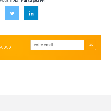
 vous a plu?
Partagez le !
OK
 50000