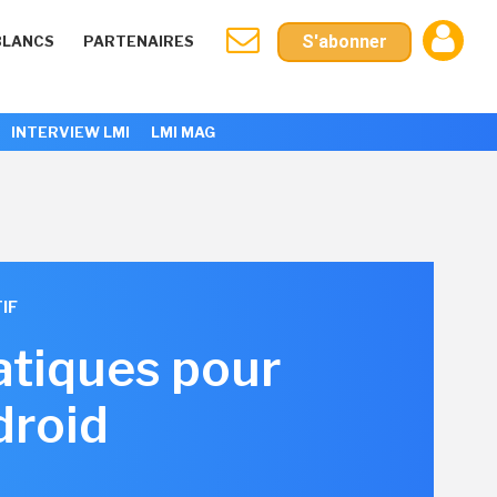
S'abonner
BLANCS
PARTENAIRES
INTERVIEW LMI
LMI MAG
IF
ratiques pour
droid