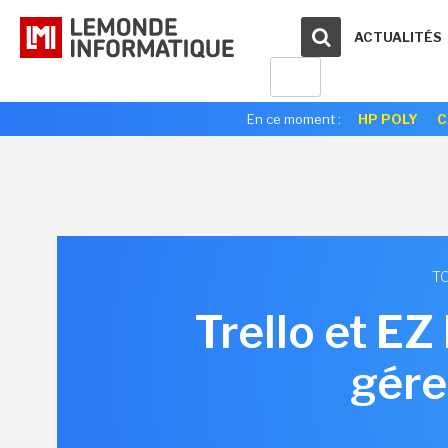
ACTUALITÉS
En ce moment :
HP POLY
C
TO
Trello et EZ
gére