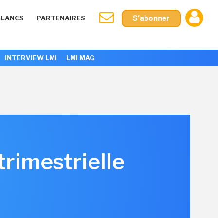
S'abonner
BLANCS
PARTENAIRES
INTERVIEW LMI
LMI MAG
trimestrielle