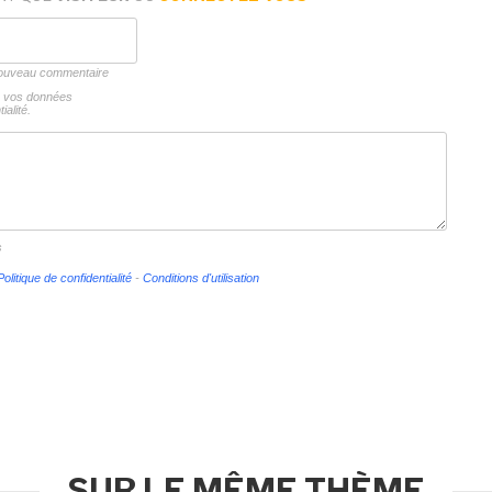
 nouveau commentaire
ns vos données
ialité.
s
Politique de confidentialité
-
Conditions d'utilisation
SUR LE MÊME THÈME