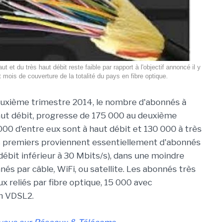
t et du très haut débit reste faible par rapport à l'objectif annoncé il y
t mois de couverture de la totalité du pays en fibre optique.
euxième trimestre 2014, le nombre d'abonnés à
aut débit, progresse de 175 000 au deuxième
000 d'entre eux sont à haut débit et 130 000 à très
s premiers proviennent essentiellement d'abonnés
débit inférieur à 30 Mbits/s), dans une moindre
és par câble, WiFi, ou satellite. Les abonnés très
x reliés par fibre optique, 15 000 avec
en VDSL2.