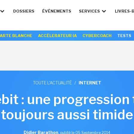
DOSSIERS
ÉVÉNEMENTS
SERVICES
LIVRES-
ARTE BLANCHE
ACCÉLERATEUR IA
CYBERCOACH
TESTS
TOUTE L'ACTUALITÉ
/
INTERNET
bit : une progression 
toujours aussi timide
Didier Barathon
,
publié le 05 Septembre 2014