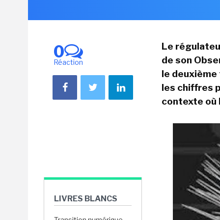
Le régulateu
0
de son Obser
Réaction
le deuxième 
les chiffres 
contexte où 
LIVRES BLANCS
Transition numérique