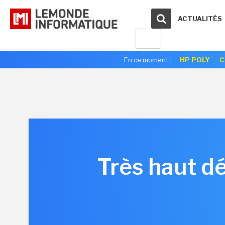
ACTUALITÉS
En ce moment :
HP POLY
C
Très haut dé