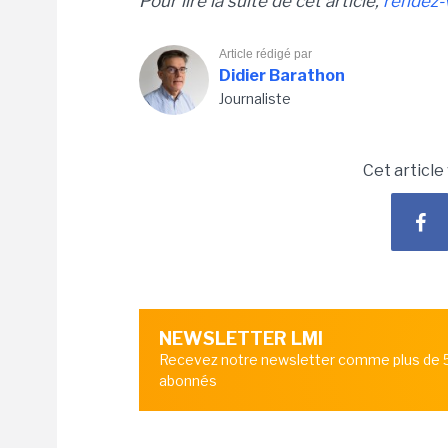
Pour lire la suite de cet article,
rendez-
Article rédigé par
Didier Barathon
Journaliste
Cet article
NEWSLETTER LMI
Recevez notre newsletter comme plus de
abonnés