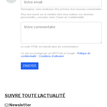
Renseignez votre email pour être prévenu d'un nouveau commentaire
Pour tout savoir sur la manière dont nous traitons vos données
personnelles, consultez notre
Charte de Confidentialité.
Le code HTML est interdit dans les commentaires
Ce site est protégé par reCAPTCHA et Google -
Politique de
confidentialité
-
Conditions d'utilisation
SUIVRE TOUTE L'ACTUALITÉ
Newsletter