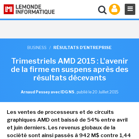
BUSINESS
/
RÉSULTATS D'ENTREPRISE
Trimestriels AMD 2015 : L'avenir
de la firme en suspens après des
résultats décevants
Arnaud Pessey avec IDG NS
,
publié le 20 Juillet 2015
Les ventes de processeurs et de circuits
graphiques AMD ont baissé de 54% entre avril
et juin derniers. Les revenus globaux de la
société sont ainsi passés à 942 M$ contre 1,44