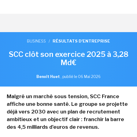
BUSINESS
/
RÉSULTATS D'ENTREPRISE
SCC clôt son exercice 2025 à 3,28
Md€
Benoît Huet
,
publié le 06 Mai 2026
Malgré un marché sous tension, SCC France
affiche une bonne santé. Le groupe se projette
déjà vers 2030 avec un plan de recrutement
ambitieux et un objectif clair : franchir la barre
des 4,5 milliards d'euros de revenus.