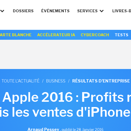
DOSSIERS
ÉVÉNEMENTS
SERVICES
LIVRES-
ARTE BLANCHE
ACCÉLERATEUR IA
CYBERCOACH
TESTS
TOUTE L'ACTUALITÉ
/
BUSINESS
/
RÉSULTATS D'ENTREPRISE
 Apple 2016 : Profits
s les ventes d'iPhone
Arnaud Pessey
,
publié le 28 Janvier 2016