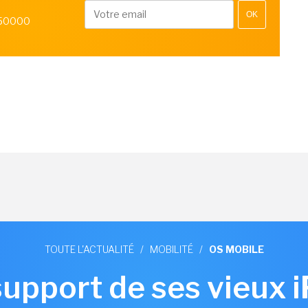
OK
 50000
TOUTE L'ACTUALITÉ
/
MOBILITÉ
/
OS MOBILE
support de ses vieux 