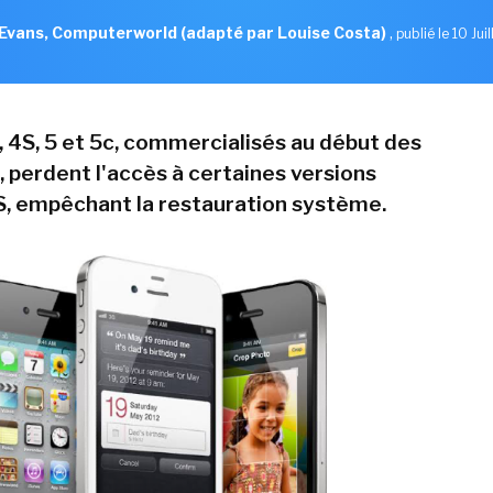
Evans, Computerworld (adapté par Louise Costa)
,
publié le 10 Jui
, 4S, 5 et 5c, commercialisés au début des
 perdent l'accès à certaines versions
S, empêchant la restauration système.