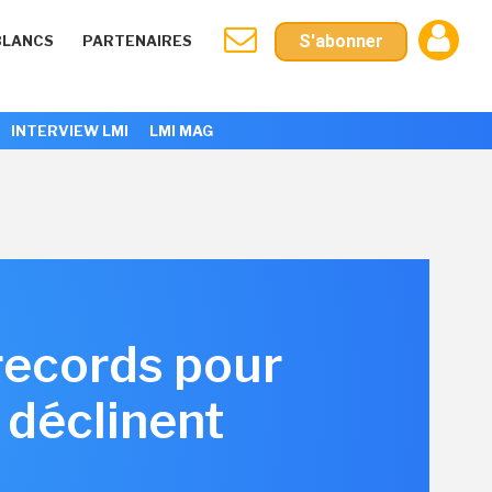
S'abonner
BLANCS
PARTENAIRES
INTERVIEW LMI
LMI MAG
 records pour
 déclinent