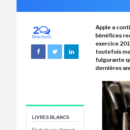
Apple a conti
2
bénéfices re
Réactions
exercice 201
toutefois ma
fulgurante q
dernières an
LIVRES BLANCS
Étude de cas : l'impact