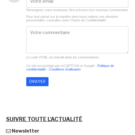
Renseignez votre email pour être prévenu d'un nouveau commentaire
Pour tout savoir sur la manière dont nous traitons vos données
personnelles, consultez notre
Charte de Confidentialité.
Le code HTML est interdit dans les commentaires
Ce site est protégé par reCAPTCHA et Google -
Politique de
confidentialité
-
Conditions d'utilisation
SUIVRE TOUTE L'ACTUALITÉ
Newsletter