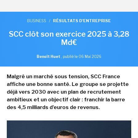
BUSINESS
/
RÉSULTATS D'ENTREPRISE
SCC clôt son exercice 2025 à 3,28
Md€
Benoît Huet
,
publié le 06 Mai 2026
Malgré un marché sous tension, SCC France
affiche une bonne santé. Le groupe se projette
déjà vers 2030 avec un plan de recrutement
ambitieux et un objectif clair : franchir la barre
des 4,5 milliards d'euros de revenus.