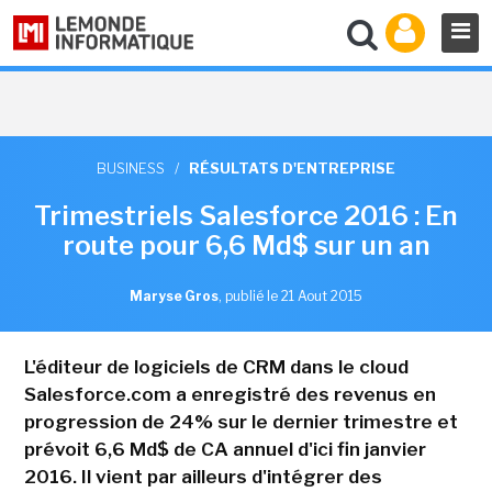
BUSINESS
/
RÉSULTATS D'ENTREPRISE
Trimestriels Salesforce 2016 : En
route pour 6,6 Md$ sur un an
Maryse Gros
,
publié le 21 Aout 2015
L'éditeur de logiciels de CRM dans le cloud
Salesforce.com a enregistré des revenus en
progression de 24% sur le dernier trimestre et
prévoit 6,6 Md$ de CA annuel d'ici fin janvier
2016. Il vient par ailleurs d'intégrer des