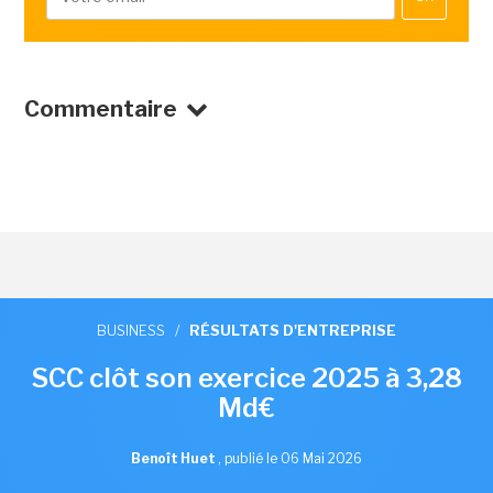
Commentaire
BUSINESS
/
RÉSULTATS D'ENTREPRISE
SCC clôt son exercice 2025 à 3,28
Md€
Benoît Huet
,
publié le 06 Mai 2026