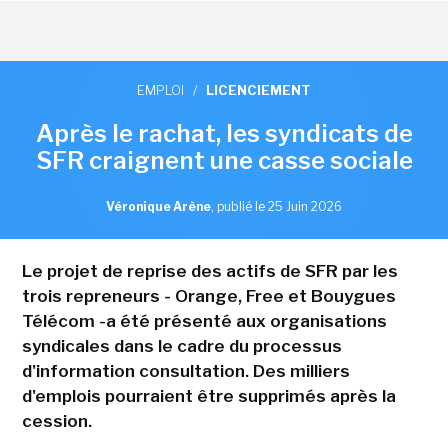
EMPLOI
/
LICENCIEMENT
Après le rachat, les syndicats de
SFR craignent une casse sociale
Véronique Arène
,
publié le 25 Juin 2026
Le projet de reprise des actifs de SFR par les
trois repreneurs - Orange, Free et Bouygues
Télécom -a été présenté aux organisations
syndicales dans le cadre du processus
d'information consultation. Des milliers
d'emplois pourraient être supprimés après la
cession.