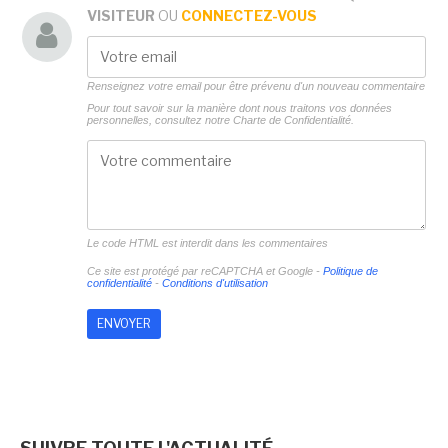
VISITEUR
OU
CONNECTEZ-VOUS
Renseignez votre email pour être prévenu d'un nouveau commentaire
Pour tout savoir sur la manière dont nous traitons vos données
personnelles, consultez notre
Charte de Confidentialité.
Le code HTML est interdit dans les commentaires
Ce site est protégé par reCAPTCHA et Google -
Politique de
confidentialité
-
Conditions d'utilisation