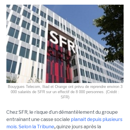
Bouygues Telecom, Iliad et Orange ont prévu de reprendre environ 3
000 salariés de SFR sur un effectif de 8 000 personnes. (Crédit :
SFR)
Chez SFR, le risque d’un démantèlement du groupe
entraînant une casse sociale
planait depuis plusieurs
mois.
Selon la Tribune
,
quinze jours après la