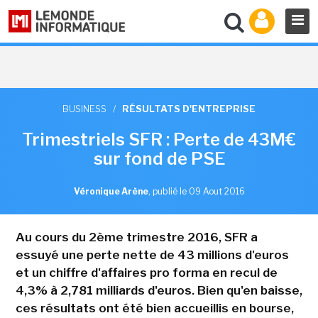
BUSINESS
/
RÉSULTATS D'ENTREPRISE
Trimestriels SFR : Perte de 43M€
sur fond de PSE
Véronique Arène
,
publié le 09 Aout 2016
Au cours du 2ème trimestre 2016, SFR a
essuyé une perte nette de 43 millions d'euros
et un chiffre d'affaires pro forma en recul de
4,3% à 2,781 milliards d'euros. Bien qu'en baisse,
ces résultats ont été bien accueillis en bourse,