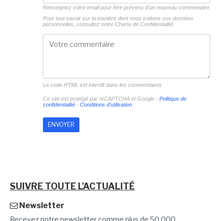
Renseignez votre email pour être prévenu d'un nouveau commentaire
Pour tout savoir sur la manière dont nous traitons vos données
personnelles, consultez notre
Charte de Confidentialité.
Le code HTML est interdit dans les commentaires
Ce site est protégé par reCAPTCHA et Google -
Politique de
confidentialité
-
Conditions d'utilisation
SUIVRE TOUTE L'ACTUALITÉ
Newsletter
Recevez notre newsletter comme plus de 50 000