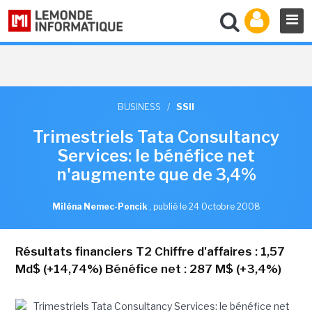
BUSINESS
/
SSII
Trimestriels Tata Consultancy
Services: le bénéfice net
n'augmente que de 3,4%
Miléna Nemec-Poncik
,
publié le 24 Octobre 2008
Résultats financiers T2 Chiffre d'affaires : 1,57
Md$ (+14,74%) Bénéfice net : 287 M$ (+3,4%)