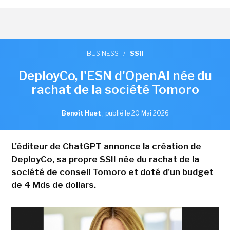
BUSINESS
/
SSII
DeployCo, l'ESN d'OpenAI née du
rachat de la société Tomoro
Benoît Huet
,
publié le 20 Mai 2026
L'éditeur de ChatGPT annonce la création de
DeployCo, sa propre SSII née du rachat de la
société de conseil Tomoro et doté d'un budget
de 4 Mds de dollars.