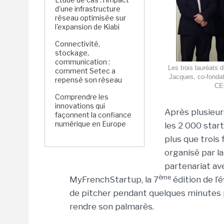
d'une infrastructure
réseau optimisée sur
l'expansion de Kiabi
Connectivité,
stockage,
communication :
Les trois lauréats 
comment Setec a
Jacques, co-fondat
repensé son réseau
CEO
Comprendre les
innovations qui
Après plusieur
façonnent la confiance
numérique en Europe
les 2 000 start
plus que trois
organisé par l
partenariat av
ème
MyFrenchStartup, la 7
édition de l’
de pitcher pendant quelques minutes po
rendre son palmarès.