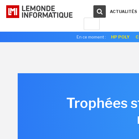
ACTUALITÉS
En ce moment :
HP POLY
C
Trophées s