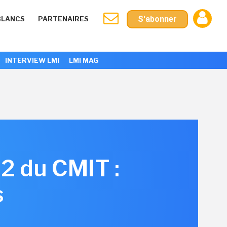
S'abonner
BLANCS
PARTENAIRES
INTERVIEW LMI
LMI MAG
2 du CMIT :
s