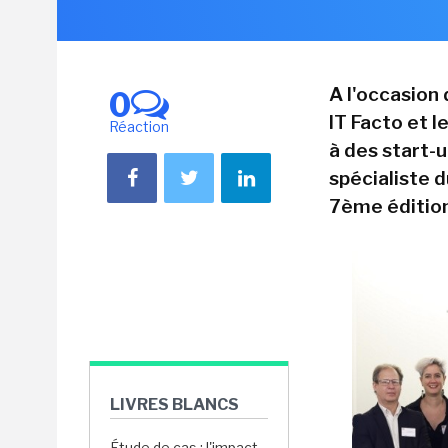
A l'occasion
0
IT Facto et 
Réaction
à des start-
spécialiste 
7ème édition
LIVRES BLANCS
Étude de cas : l'impact