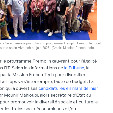
e la 5e et dernière promotion du programme Tremplin French Tech ont
sur le salon Vivatech en juin 2026. (Crédit: Mission French tech)
ur le programme Tremplin œuvrant pour l’égalité
s l'IT. Selon les informations de
la Tribune
, le
 par la Mission French Tech pour diversifier
tart-ups va s’interrompre, faute de budget. La
n qui a ouvert ses
candidatures en mars dernier
ar Mounir Mahjoubi, alors secrétaire d'État au
our promouvoir la diversité sociale et culturelle
ver les freins socio-économiques et/ou