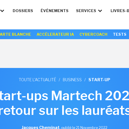
DOSSIERS
ÉVÉNEMENTS
SERVICES
LIVRES-
ARTE BLANCHE
ACCÉLERATEUR IA
CYBERCOACH
TESTS
TOUTE L'ACTUALITÉ
/
BUSINESS
/
START-UP
tart-ups Martech 202
retour sur les lauréat
Jacques Cheminat
,
publié le 21 Novembre 2022