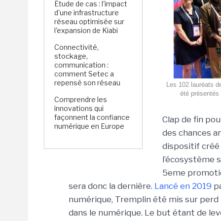
Étude de cas : l'impact
d'une infrastructure
réseau optimisée sur
l'expansion de Kiabi
Connectivité,
stockage,
communication :
comment Setec a
repensé son réseau
Les 102 lauréats d
été présentés 
Comprendre les
innovations qui
façonnent la confiance
Clap de fin po
numérique en Europe
des chances an
dispositif créé
l’écosystème s
5eme promotio
sera donc la dernière.
Lancé en 2019
p
numérique, Tremplin été mis sur perd p
dans le numérique. Le but étant de le