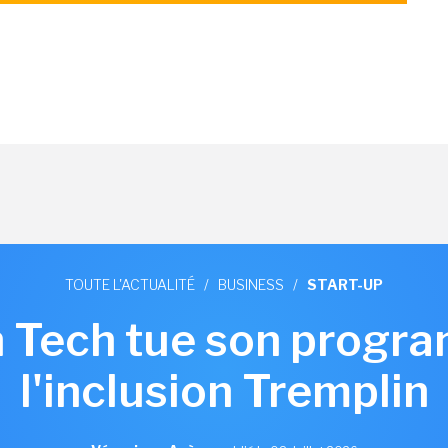
TOUTE L'ACTUALITÉ
/
BUSINESS
/
START-UP
h Tech tue son progr
l'inclusion Tremplin