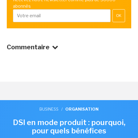
abonnés
OK
Commentaire
BUSINESS
/
ORGANISATION
DSI en mode produit : pourquoi,
pour quels bénéfices