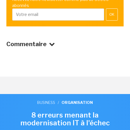
abonnés
OK
Commentaire
BUSINESS
/
ORGANISATION
8 erreurs menant la
modernisation IT à l'échec