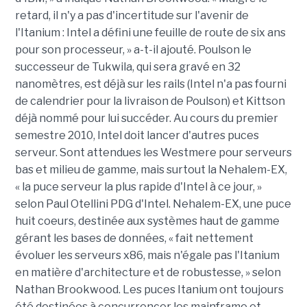
retard, il n'y a pas d'incertitude sur l'avenir de
l'Itanium : Intel a défini une feuille de route de six ans
pour son processeur, » a-t-il ajouté. Poulson le
successeur de Tukwila, qui sera gravé en 32
nanomètres, est déjà sur les rails (Intel n'a pas fourni
de calendrier pour la livraison de Poulson) et Kittson
déjà nommé pour lui succéder. Au cours du premier
semestre 2010, Intel doit lancer d'autres puces
serveur. Sont attendues les Westmere pour serveurs
bas et milieu de gamme, mais surtout la Nehalem-EX,
« la puce serveur la plus rapide d'Intel à ce jour, »
selon Paul Otellini PDG d'Intel. Nehalem-EX, une puce
huit coeurs, destinée aux systèmes haut de gamme
gérant les bases de données, « fait nettement
évoluer les serveurs x86, mais n'égale pas l'Itanium
en matière d'architecture et de robustesse, » selon
Nathan Brookwood. Les puces Itanium ont toujours
été destinées à concurrencer les mainframe et