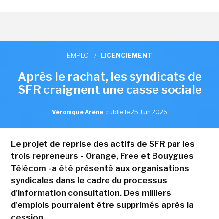
EMPLOI
/
LICENCIEMENT
Après le rachat, les syndicats de
SFR craignent une casse sociale
Véronique Arène
,
publié le 25 Juin 2026
Le projet de reprise des actifs de SFR par les
trois repreneurs - Orange, Free et Bouygues
Télécom -a été présenté aux organisations
syndicales dans le cadre du processus
d'information consultation. Des milliers
d'emplois pourraient être supprimés après la
cession.