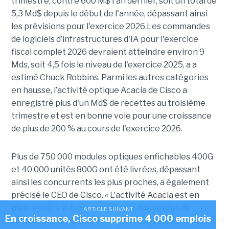
trimestre, contre 600 M$ l'an dernier, soit un total de
5,3 Md$ depuis le début de l'année, dépassant ainsi
les prévisions pour l'exercice 2026.Les commandes
de logiciels d’infrastructures d'IA pour l'exercice
fiscal complet 2026 devraient atteindre environ 9
Mds, soit 4,5 fois le niveau de l'exercice 2025, a a
estimé Chuck Robbins. Parmi les autres catégories
en hausse, l’activité optique Acacia de Cisco a
enregistré plus d'un Md$ de recettes au troisième
trimestre et est en bonne voie pour une croissance
de plus de 200 % au cours de l'exercice 2026.
Plus de 750 000 modules optiques enfichables 400G
et 40 000 unités 800G ont été livrées, dépassant
ainsi les concurrents les plus proches, a également
précisé le CEO de Cisco. « L'activité Acacia est en
plein essor », a-t-il assuré. Quant aux ventes de
ARTICLE SUIVANT
En croissance, Cisco supprime 4 000 emplois
solutions d'infrastructures d'IA hors hyperscaler