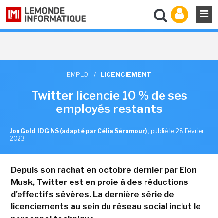
EMPLOI
/
LICENCIEMENT
Twitter licencie 10 % de ses
employés restants
Jon Gold, IDG NS (adapté par Célia Séramour)
,
publié le 28 Février
2023
Depuis son rachat en octobre dernier par Elon
Musk, Twitter est en proie à des réductions
d'effectifs sévères. La dernière série de
licenciements au sein du réseau social inclut le