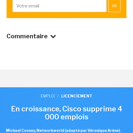
OK
Commentaire
EMPLOI
/
LICENCIEMENT
En croissance, Cisco supprime 4
000 emplois
Michael Cooney, Networkworld (adapté par Véronique Arène)
,