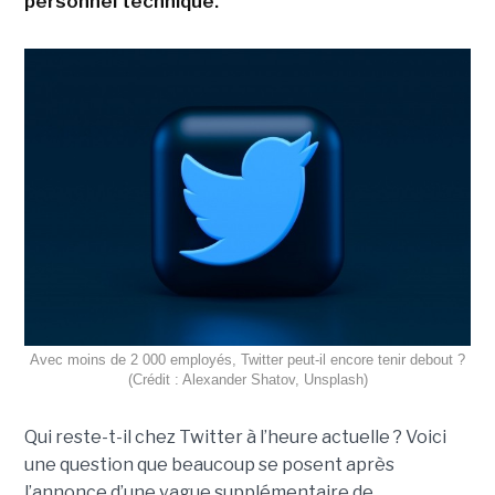
personnel technique.
Avec moins de 2 000 employés, Twitter peut-il encore tenir debout ?
(Crédit : Alexander Shatov, Unsplash)
Qui reste-t-il chez Twitter à l’heure actuelle ? Voici
une question que beaucoup se posent après
l’annonce d’une vague supplémentaire de