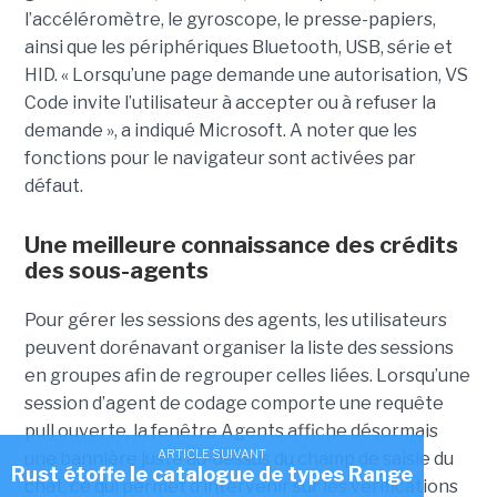
l’accéléromètre, le gyroscope, le presse-papiers,
ainsi que les périphériques Bluetooth, USB, série et
HID. « Lorsqu’une page demande une autorisation, VS
Code invite l’utilisateur à accepter ou à refuser la
demande », a indiqué Microsoft. A noter que les
fonctions pour le navigateur sont activées par
défaut.
Une meilleure connaissance des crédits
des sous-agents
Pour gérer les sessions des agents, les utilisateurs
peuvent dorénavant organiser la liste des sessions
en groupes afin de regrouper celles liées. Lorsqu’une
session d’agent de codage comporte une requête
pull ouverte, la fenêtre Agents affiche désormais
ARTICLE SUIVANT
une bannière juste au-dessus du champ de saisie du
Rust étoffe le catalogue de types Range
chat, ce qui permet d’intervenir sur les vérifications