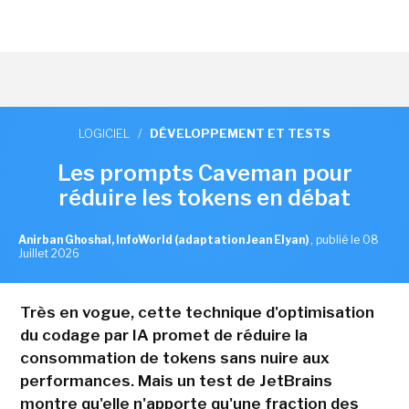
LOGICIEL
/
DÉVELOPPEMENT ET TESTS
Les prompts Caveman pour
réduire les tokens en débat
Anirban Ghoshal, InfoWorld (adaptation Jean Elyan)
,
publié le 08
Juillet 2026
Très en vogue, cette technique d'optimisation
du codage par IA promet de réduire la
consommation de tokens sans nuire aux
performances. Mais un test de JetBrains
montre qu'elle n'apporte qu'une fraction des