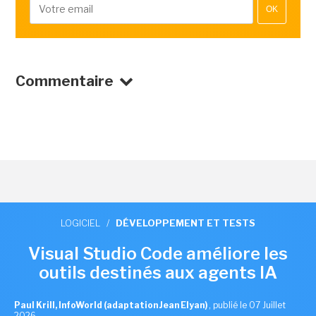
OK
Commentaire
LOGICIEL
/
DÉVELOPPEMENT ET TESTS
Visual Studio Code améliore les
outils destinés aux agents IA
Paul Krill, InfoWorld (adaptation Jean Elyan)
,
publié le 07 Juillet
2026