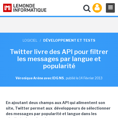
LOGICIEL
/
DÉVELOPPEMENT ET TESTS
Twitter livre des API pour filtrer
les messages par langue et
popularité
Véronique Arène avec IDG NS
,
publié le 14 Février 2013
En ajoutant deux champs aux API qui alimentent son
site, Twitter permet aux développeurs de sélectionner
des messages par popularité et langue dans les