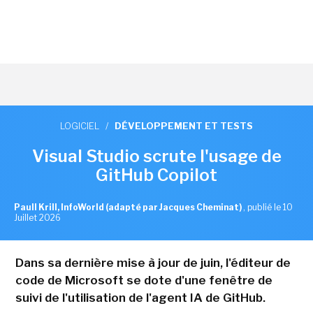
LOGICIEL
/
DÉVELOPPEMENT ET TESTS
Visual Studio scrute l'usage de
GitHub Copilot
Paull Krill, InfoWorld (adapté par Jacques Cheminat)
,
publié le 10
Juillet 2026
Dans sa dernière mise à jour de juin, l'éditeur de
code de Microsoft se dote d'une fenêtre de
suivi de l'utilisation de l'agent IA de GitHub.