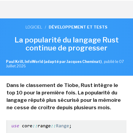
LOGICIEL
/
DÉVELOPPEMENT ET TESTS
La popularité du langage Rust
continue de progresser
Paul Krill, InfoWorld (adapté par Jacques Cheminat)
,
publié le 07
Juillet 2026
Dans le classement de Tiobe, Rust intègre le
top 10 pour la première fois. La popularité du
langage réputé plus sécurisé pour la mémoire
ne cesse de croître depuis plusieurs mois.