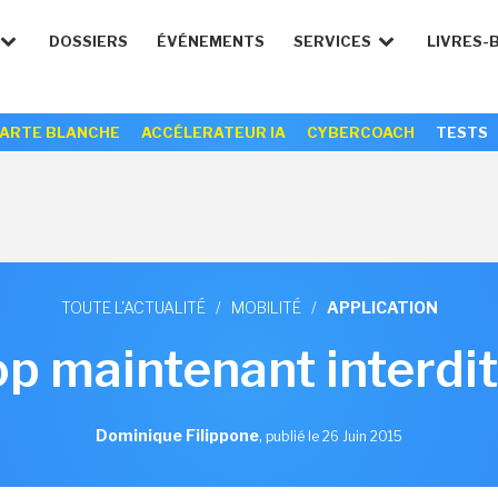
DOSSIERS
ÉVÉNEMENTS
SERVICES
LIVRES-
ARTE BLANCHE
ACCÉLERATEUR IA
CYBERCOACH
TESTS
TOUTE L'ACTUALITÉ
/
MOBILITÉ
/
APPLICATION
 maintenant interdit
Dominique Filippone
,
publié le 26 Juin 2015