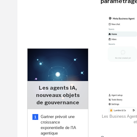
paramétrage
Les agents IA,
nouveaux objets
de gouvernance
Les Business Agents
Gartner prévoit une
1
e
croissance
exponentielle de l'IA
agentique