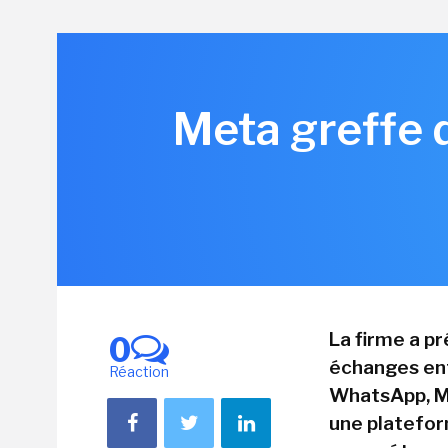
Meta greffe 
La firme a p
0
échanges entr
Réaction
WhatsApp, Me
une platefor