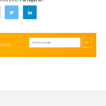
 vous a plu?
Partagez le !
OK
 50000