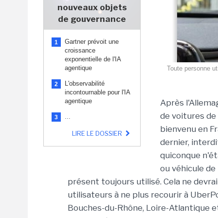
nouveaux objets
de gouvernance
Gartner prévoit une
1
croissance
exponentielle de l'IA
agentique
Toute personne util
L'observabilité
2
incontournable pour l'IA
agentique
Après l'Allema
de voitures de
...
3
bienvenu en Fr
LIRE LE DOSSIER
dernier, interd
quiconque n'ét
ou véhicule de
présent toujours utilisé. Cela ne devrai
utilisateurs à ne plus recourir à UberP
Bouches-du-Rhône, Loire-Atlantique et 