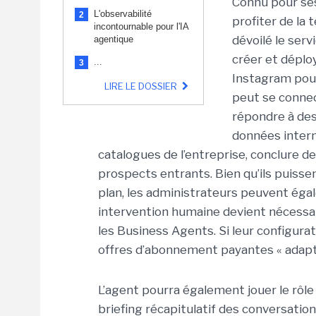
Connu pour ses
L'observabilité
2
profiter de la 
incontournable pour l'IA
dévoilé le ser
agentique
créer et dépl
...
3
Instagram pour
LIRE LE DOSSIER
peut se connec
répondre à des 
données inter
catalogues de l’entreprise, conclure de
prospects entrants. Bien qu’ils puiss
plan, les administrateurs peuvent égal
intervention humaine devient nécessai
les Business Agents. Si leur configurat
offres d’abonnement payantes « adapté
L’agent pourra également jouer le rôle
briefing récapitulatif des conversatio