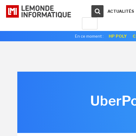
ACTUALITÉS
En ce moment :
HP POLY
C
UberPop