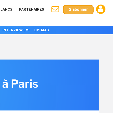
S'abonner
BLANCS
PARTENAIRES
INTERVIEW LMI
LMI MAG
 à Paris