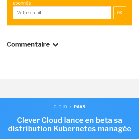
abonnés
OK
Commentaire
CLOUD
/
PAAS
Clever Cloud lance en beta sa
distribution Kubernetes managée