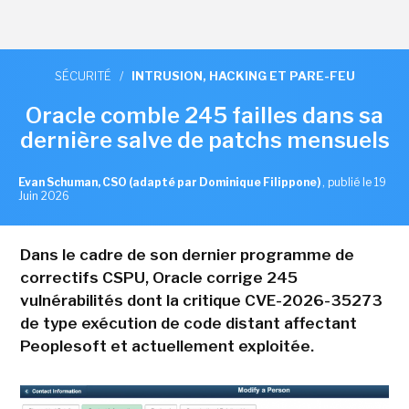
SÉCURITÉ
/
INTRUSION, HACKING ET PARE-FEU
Oracle comble 245 failles dans sa
dernière salve de patchs mensuels
Evan Schuman, CSO (adapté par Dominique Filippone)
,
publié le 19
Juin 2026
Dans le cadre de son dernier programme de
correctifs CSPU, Oracle corrige 245
vulnérabilités dont la critique CVE-2026-35273
de type exécution de code distant affectant
Peoplesoft et actuellement exploitée.