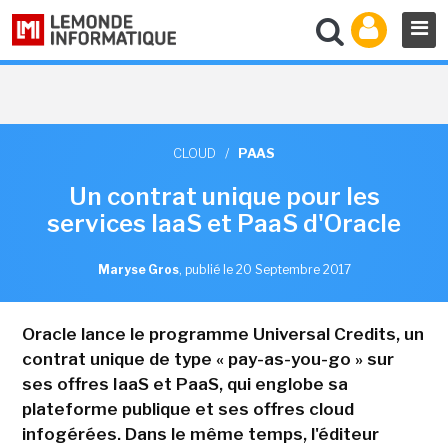
CLOUD
/
PAAS
Un contrat unique pour les
services IaaS et PaaS d'Oracle
Maryse Gros
,
publié le 20 Septembre 2017
Oracle lance le programme Universal Credits, un
contrat unique de type « pay-as-you-go » sur
ses offres IaaS et PaaS, qui englobe sa
plateforme publique et ses offres cloud
infogérées. Dans le même temps, l'éditeur