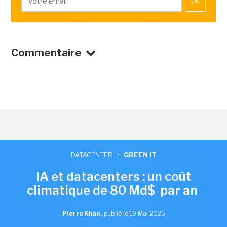
OK
Commentaire
DATACENTER
/
GREEN IT
IA et datacenters : un coût
climatique de 80 Md$ par an
Pierre Khan
,
publié le 19 Mai 2026