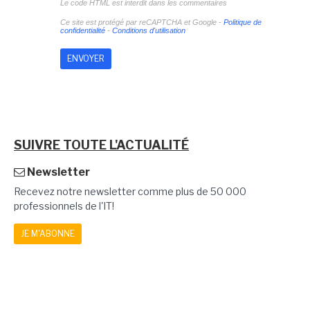
Le code HTML est interdit dans les commentaires
Ce site est protégé par reCAPTCHA et Google -
Politique de
confidentialité
-
Conditions d'utilisation
SUIVRE TOUTE L'ACTUALITÉ
Newsletter
Recevez notre newsletter comme plus de 50 000
professionnels de l'IT!
JE M'ABONNE