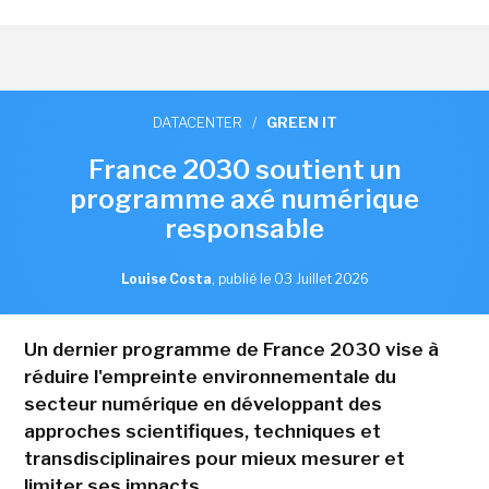
DATACENTER
/
GREEN IT
France 2030 soutient un
programme axé numérique
responsable
Louise Costa
,
publié le 03 Juillet 2026
Un dernier programme de France 2030 vise à
réduire l'empreinte environnementale du
secteur numérique en développant des
approches scientifiques, techniques et
transdisciplinaires pour mieux mesurer et
limiter ses impacts.