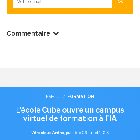
OK
Commentaire
EMPLOI
/
FORMATION
L'école Cube ouvre un campus
virtuel de formation à l'IA
Véronique Arène
,
publié le 09 Juillet 2026