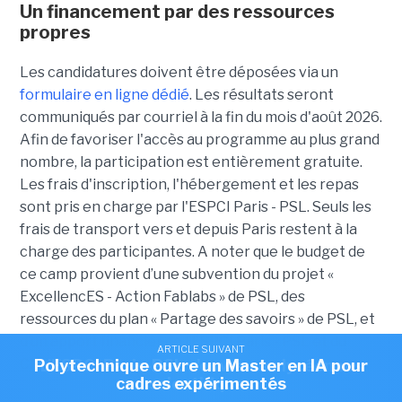
Un financement par des ressources
propres
Les candidatures doivent être déposées via un
formulaire en ligne dédié
. Les résultats seront
communiqués par courriel à la fin du mois d'août 2026.
Afin de favoriser l'accès au programme au plus grand
nombre, la participation est entièrement gratuite.
Les frais d'inscription, l'hébergement et les repas
sont pris en charge par l'ESPCI Paris - PSL. Seuls les
frais de transport vers et depuis Paris restent à la
charge des participantes. A noter que le budget de
ce camp provient d’une subvention du projet «
ExcellencES - Action Fablabs » de PSL, des
ressources du plan « Partage des savoirs » de PSL, et
d’un apport financier de l’ESPCI Paris - PSL et du
ARTICLE SUIVANT
ARTICLE SUIVANT
CNRS.
Polytechnique ouvre un Master en IA pour
L'ESPCI Paris-PSL s'ouvre aux lycéennes
cadres expérimentés
scientifiques