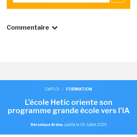
Commentaire
EMPLOI
/
FORMATION
L'école Hetic oriente son
programme grande école vers l'IA
Véronique Arène
,
publié le 06 Juillet 2026