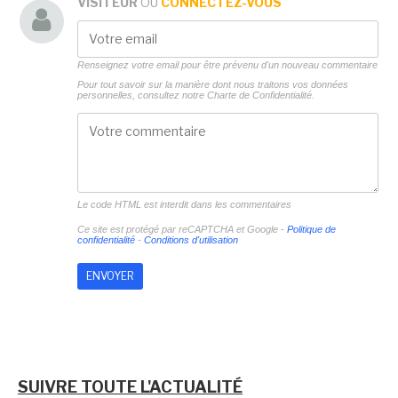
VISITEUR
OU
CONNECTEZ-VOUS
Renseignez votre email pour être prévenu d'un nouveau commentaire
Pour tout savoir sur la manière dont nous traitons vos données
personnelles, consultez notre
Charte de Confidentialité.
Le code HTML est interdit dans les commentaires
Ce site est protégé par reCAPTCHA et Google -
Politique de
confidentialité
-
Conditions d'utilisation
SUIVRE TOUTE L'ACTUALITÉ