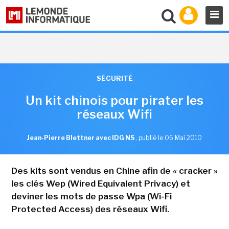
SÉCURITÉ
Un kit chinois pour pirater les
réseaux Wifi
Jean-Pierre Blettner avec IDG NS
,
publié le 06 Mai 2010
Des kits sont vendus en Chine afin de « cracker »
les clés Wep (Wired Equivalent Privacy) et
deviner les mots de passe Wpa (Wi-Fi
Protected Access) des réseaux Wifi.