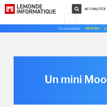
ACTUALITÉS
En ce moment :
HP POLY
C
Un mini MooC