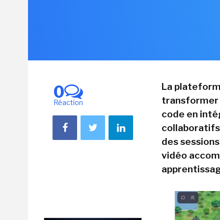
La plateform
0
transformer l
Réaction
code en int
collaboratif
des sessions
vidéo accomp
apprentissag