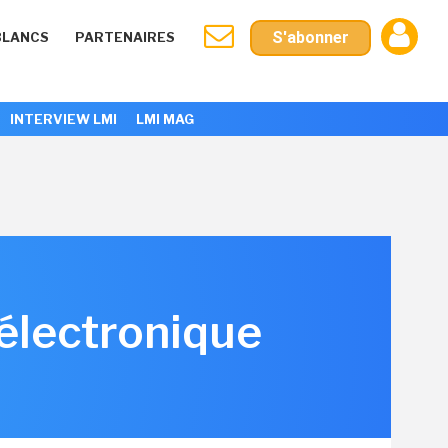
S'abonner
BLANCS
PARTENAIRES
INTERVIEW LMI
LMI MAG
 électronique