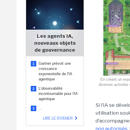
Les agents IA,
nouveaux objets
de gouvernance
Gartner prévoit une
1
croissance
exponentielle de l'IA
agentique
En créant un espa
diverses activités 
L'observabilité
2
incontournable pour l'IA
agentique
Si l’IA se déve
...
3
utilisation so
LIRE LE DOSSIER
d’accompagnem
non autorisés
.