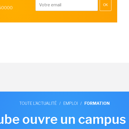
OK
 50000
TOUTE L'ACTUALITÉ
/
EMPLOI
/
FORMATION
ube ouvre un campus 