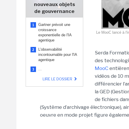
nouveaux objets
de gouvernance
Gartner prévoit une
1
croissance
Le MooC lancé à l'in
exponentielle de l'IA
agentique
L'observabilité
2
Serda Formatio
incontournable pour l'IA
agentique
des technologi
MooC
entièrem
...
3
vidéos de 10 m
LIRE LE DOSSIER
différencier l’
la GED (Gestio
de fichiers da
(Système d’archivage électronique), ai
oeuvre en mode projet figure égaleme