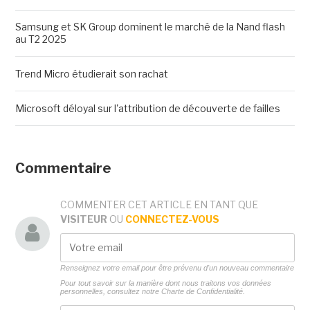
Samsung et SK Group dominent le marché de la Nand flash
au T2 2025
Trend Micro étudierait son rachat
Microsoft déloyal sur l'attribution de découverte de failles
Commentaire
COMMENTER CET ARTICLE EN TANT QUE
VISITEUR
OU
CONNECTEZ-VOUS
Renseignez votre email pour être prévenu d'un nouveau commentaire
Pour tout savoir sur la manière dont nous traitons vos données
personnelles, consultez notre
Charte de Confidentialité.