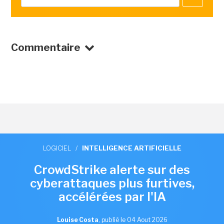
Commentaire
LOGICIEL
/
INTELLIGENCE ARTIFICIELLE
CrowdStrike alerte sur des
cyberattaques plus furtives,
accélérées par l'IA
Louise Costa
,
publié le 04 Aout 2026