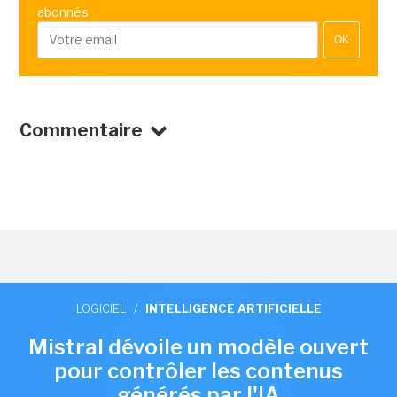
abonnés
OK
Commentaire
LOGICIEL
/
INTELLIGENCE ARTIFICIELLE
Mistral dévoile un modèle ouvert
pour contrôler les contenus
générés par l'IA