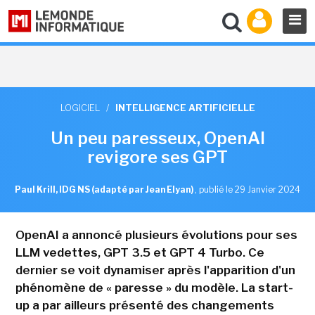
LOGICIEL
/
INTELLIGENCE ARTIFICIELLE
Un peu paresseux, OpenAI
revigore ses GPT
Paul Krill, IDG NS (adapté par Jean Elyan)
,
publié le 29 Janvier 2024
OpenAI a annoncé plusieurs évolutions pour ses
LLM vedettes, GPT 3.5 et GPT 4 Turbo. Ce
dernier se voit dynamiser après l'apparition d'un
phénomène de « paresse » du modèle. La start-
up a par ailleurs présenté des changements